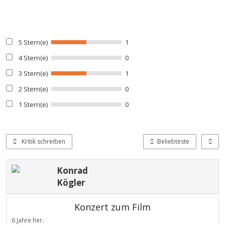
5 Stern(e)
1
4 Stern(e)
0
3 Stern(e)
1
2 Stern(e)
0
1 Stern(e)
0
Kritik schreiben
Beliebteste
Konrad
Kögler
Konzert zum Film
6 Jahre her.