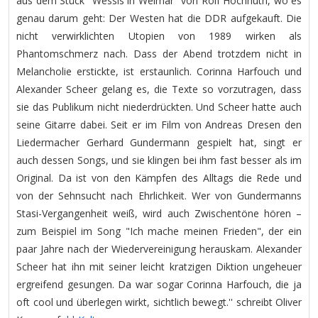
aus dem Stück "Wessis in Weimar" von Rolf Hochhuth, wo es
genau darum geht: Der Westen hat die DDR aufgekauft. Die
nicht verwirklichten Utopien von 1989 wirken als
Phantomschmerz nach. Dass der Abend trotzdem nicht in
Melancholie erstickte, ist erstaunlich. Corinna Harfouch und
Alexander Scheer gelang es, die Texte so vorzutragen, dass
sie das Publikum nicht niederdrückten. Und Scheer hatte auch
seine Gitarre dabei. Seit er im Film von Andreas Dresen den
Liedermacher Gerhard Gundermann gespielt hat, singt er
auch dessen Songs, und sie klingen bei ihm fast besser als im
Original. Da ist von den Kämpfen des Alltags die Rede und
von der Sehnsucht nach Ehrlichkeit. Wer von Gundermanns
Stasi-Vergangenheit weiß, wird auch Zwischentöne hören –
zum Beispiel im Song "Ich mache meinen Frieden", der ein
paar Jahre nach der Wiedervereinigung herauskam. Alexander
Scheer hat ihn mit seiner leicht kratzigen Diktion ungeheuer
ergreifend gesungen. Da war sogar Corinna Harfouch, die ja
oft cool und überlegen wirkt, sichtlich bewegt.'' schreibt Oliver