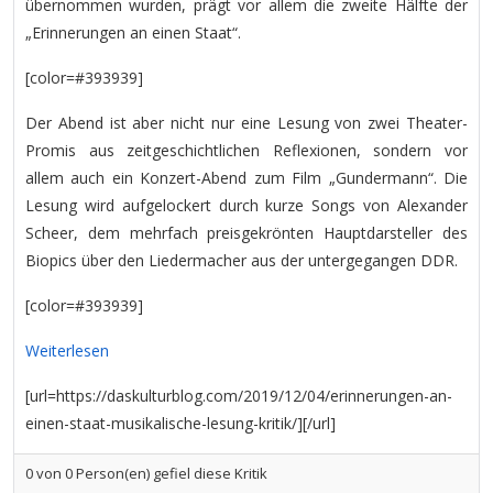
übernommen wurden, prägt vor allem die zweite Hälfte der
„Erinnerungen an einen Staat“.
[color=#393939]
Der Abend ist aber nicht nur eine Lesung von zwei Theater-
Promis aus zeitgeschichtlichen Reflexionen, sondern vor
allem auch ein Konzert-Abend zum Film „Gundermann“. Die
Lesung wird aufgelockert durch kurze Songs von Alexander
Scheer, dem mehrfach preisgekrönten Hauptdarsteller des
Biopics über den Liedermacher aus der untergegangen DDR.
[color=#393939]
Weiterlesen
[url=https://daskulturblog.com/2019/12/04/erinnerungen-an-
einen-staat-musikalische-lesung-kritik/][/url]
0
von
0
Person(en) gefiel diese Kritik