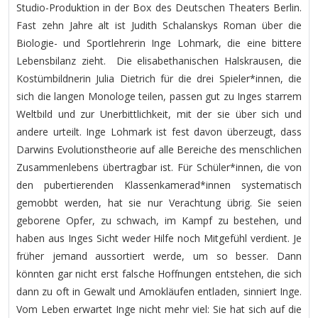
Studio-Produktion in der Box des Deutschen Theaters Berlin.
Fast zehn Jahre alt ist Judith Schalanskys Roman über die
Biologie- und Sportlehrerin Inge Lohmark, die eine bittere
Lebensbilanz zieht. Die elisabethanischen Halskrausen, die
Kostümbildnerin Julia Dietrich für die drei Spieler*innen, die
sich die langen Monologe teilen, passen gut zu Inges starrem
Weltbild und zur Unerbittlichkeit, mit der sie über sich und
andere urteilt. Inge Lohmark ist fest davon überzeugt, dass
Darwins Evolutionstheorie auf alle Bereiche des menschlichen
Zusammenlebens übertragbar ist. Für Schüler*innen, die von
den pubertierenden Klassenkamerad*innen systematisch
gemobbt werden, hat sie nur Verachtung übrig. Sie seien
geborene Opfer, zu schwach, im Kampf zu bestehen, und
haben aus Inges Sicht weder Hilfe noch Mitgefühl verdient. Je
früher jemand aussortiert werde, um so besser. Dann
könnten gar nicht erst falsche Hoffnungen entstehen, die sich
dann zu oft in Gewalt und Amokläufen entladen, sinniert Inge.
Vom Leben erwartet Inge nicht mehr viel: Sie hat sich auf die