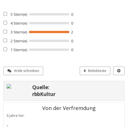
5 Stern(e)
0
4 Stern(e)
0
3 Stern(e)
2
2 Stern(e)
0
1 Stern(e)
0
Kritik schreiben
Beliebteste
Quelle:
rbbKultur
Von der Verfremdung
6 Jahre her.
''