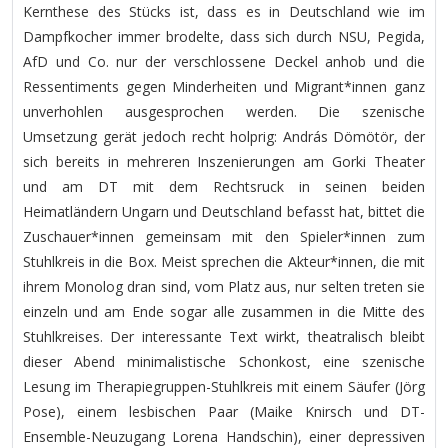
Kernthese des Stücks ist, dass es in Deutschland wie im
Dampfkocher immer brodelte, dass sich durch NSU, Pegida,
AfD und Co. nur der verschlossene Deckel anhob und die
Ressentiments gegen Minderheiten und Migrant*innen ganz
unverhohlen ausgesprochen werden. Die szenische
Umsetzung gerät jedoch recht holprig: András Dömötör, der
sich bereits in mehreren Inszenierungen am Gorki Theater
und am DT mit dem Rechtsruck in seinen beiden
Heimatländern Ungarn und Deutschland befasst hat, bittet die
Zuschauer*innen gemeinsam mit den Spieler*innen zum
Stuhlkreis in die Box. Meist sprechen die Akteur*innen, die mit
ihrem Monolog dran sind, vom Platz aus, nur selten treten sie
einzeln und am Ende sogar alle zusammen in die Mitte des
Stuhlkreises. Der interessante Text wirkt, theatralisch bleibt
dieser Abend minimalistische Schonkost, eine szenische
Lesung im Therapiegruppen-Stuhlkreis mit einem Säufer (Jörg
Pose), einem lesbischen Paar (Maike Knirsch und DT-
Ensemble-Neuzugang Lorena Handschin), einer depressiven