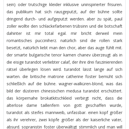
sein) oder trutschige kleider inklusive uninspirierter frisuren.
das publikum hat sich rausgeputzt, auf der bühne sollte
dringend durch- und aufgeputzt werden. aber zu spät, paul
zoller wollte den schlackefarbenen trübsinn und die botschaft
dahinter ist mir total egal. mir bricht derweil mein
romantisches pucciniherz. natürlich sind die rollen stark
besetzt, natürlich liebt man den chor, aber das auge fühlt mit.
der smarte bulgarische tenor kamen chanev überzeugt als in
die eisige turandot verliebter calaf, der ihre drei faszinierenden
rätsel überlegen lösen wird. turandot lässt lange auf sich
warten. die britische matrone catherine foster bemüht sich
schließlich auf die bühne. wagner-walküren-blond, was das
bild der düsteren chinesischen medusa turandot erschüttert.
das körpernahe brokatkitschkleid verbirgt nicht, dass die
alterlose dame taillenfern von gott geschaffen wurde,
turandot als steifes mannweib, unfassbar. einen kopf größer
als ihr verehrer, zwei köpfe größer als der kaiserliche vater,
absurd. sopranistin foster überwältigt stimmlich und man will