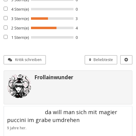
4 Stern(e)
0
3 Stern(e)
3
2 Stern(e)
4
1 Stern(e)
0
Kritik schreiben
Beliebteste
Frollainwunder
da will man sich mit magier
puccini im grabe umdrehen
9 Jahre her.