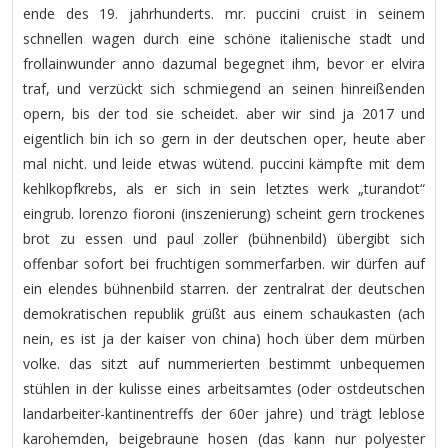
ende des 19. jahrhunderts. mr. puccini cruist in seinem
schnellen wagen durch eine schöne italienische stadt und
frollainwunder anno dazumal begegnet ihm, bevor er elvira
traf, und verzückt sich schmiegend an seinen hinreißenden
opern, bis der tod sie scheidet. aber wir sind ja 2017 und
eigentlich bin ich so gern in der deutschen oper, heute aber
mal nicht. und leide etwas wütend. puccini kämpfte mit dem
kehlkopfkrebs, als er sich in sein letztes werk „turandot“
eingrub. lorenzo fioroni (inszenierung) scheint gern trockenes
brot zu essen und paul zoller (bühnenbild) übergibt sich
offenbar sofort bei fruchtigen sommerfarben. wir dürfen auf
ein elendes bühnenbild starren. der zentralrat der deutschen
demokratischen republik grüßt aus einem schaukasten (ach
nein, es ist ja der kaiser von china) hoch über dem mürben
volke. das sitzt auf nummerierten bestimmt unbequemen
stühlen in der kulisse eines arbeitsamtes (oder ostdeutschen
landarbeiter-kantinentreffs der 60er jahre) und trägt leblose
karohemden, beigebraune hosen (das kann nur polyester