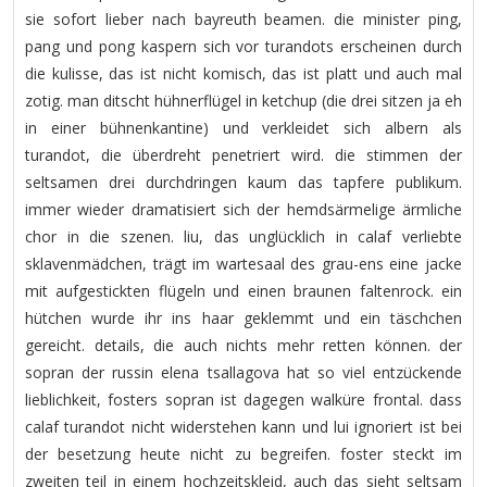
sie sofort lieber nach bayreuth beamen. die minister ping,
pang und pong kaspern sich vor turandots erscheinen durch
die kulisse, das ist nicht komisch, das ist platt und auch mal
zotig. man ditscht hühnerflügel in ketchup (die drei sitzen ja eh
in einer bühnenkantine) und verkleidet sich albern als
turandot, die überdreht penetriert wird. die stimmen der
seltsamen drei durchdringen kaum das tapfere publikum.
immer wieder dramatisiert sich der hemdsärmelige ärmliche
chor in die szenen. liu, das unglücklich in calaf verliebte
sklavenmädchen, trägt im wartesaal des grau-ens eine jacke
mit aufgestickten flügeln und einen braunen faltenrock. ein
hütchen wurde ihr ins haar geklemmt und ein täschchen
gereicht. details, die auch nichts mehr retten können. der
sopran der russin elena tsallagova hat so viel entzückende
lieblichkeit, fosters sopran ist dagegen walküre frontal. dass
calaf turandot nicht widerstehen kann und lui ignoriert ist bei
der besetzung heute nicht zu begreifen. foster steckt im
zweiten teil in einem hochzeitskleid, auch das sieht seltsam