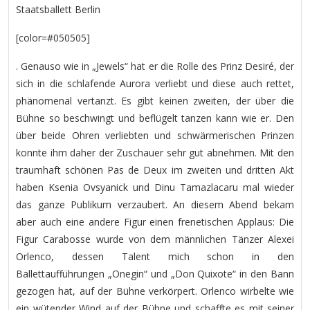
Staatsballett Berlin
[color=#050505]
. Genauso wie in „Jewels“ hat er die Rolle des Prinz Desiré, der
sich in die schlafende Aurora verliebt und diese auch rettet,
phänomenal vertanzt. Es gibt keinen zweiten, der über die
Bühne so beschwingt und beflügelt tanzen kann wie er. Den
über beide Ohren verliebten und schwärmerischen Prinzen
konnte ihm daher der Zuschauer sehr gut abnehmen. Mit den
traumhaft schönen Pas de Deux im zweiten und dritten Akt
haben Ksenia Ovsyanick und Dinu Tamazlacaru mal wieder
das ganze Publikum verzaubert. An diesem Abend bekam
aber auch eine andere Figur einen frenetischen Applaus: Die
Figur Carabosse wurde von dem männlichen Tänzer Alexei
Orlenco, dessen Talent mich schon in den
Ballettaufführungen „Onegin“ und „Don Quixote“ in den Bann
gezogen hat, auf der Bühne verkörpert. Orlenco wirbelte wie
ein wütender Wind auf der Bühne und schaffte es mit seiner