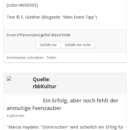
[color=#050505]
Text © E. Günther (Blogseite "Mein Event-Tipp")
0
von
0
Person(en) gefiel diese Kritik
Gefällt mir
Gefällt mir nicht
Kommentar schreiben
Teilen
Quelle:
rbbKultur
Ein Erfolg, aber noch fehlt der
anmutige Feenzauber
4 Jahre her.
''Marcia Haydées "Dornröschen" wird sicherlich ein Erfolg für