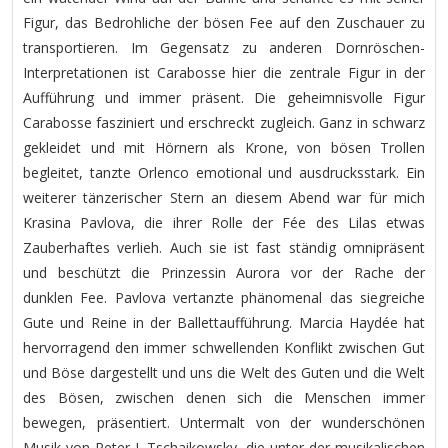
Figur, das Bedrohliche der bösen Fee auf den Zuschauer zu
transportieren. Im Gegensatz zu anderen Dornröschen-
Interpretationen ist Carabosse hier die zentrale Figur in der
Aufführung und immer präsent. Die geheimnisvolle Figur
Carabosse fasziniert und erschreckt zugleich. Ganz in schwarz
gekleidet und mit Hörnern als Krone, von bösen Trollen
begleitet, tanzte Orlenco emotional und ausdrucksstark. Ein
weiterer tänzerischer Stern an diesem Abend war für mich
Krasina Pavlova, die ihrer Rolle der Fée des Lilas etwas
Zauberhaftes verlieh. Auch sie ist fast ständig omnipräsent
und beschützt die Prinzessin Aurora vor der Rache der
dunklen Fee. Pavlova vertanzte phänomenal das siegreiche
Gute und Reine in der Ballettaufführung. Marcia Haydée hat
hervorragend den immer schwellenden Konflikt zwischen Gut
und Böse dargestellt und uns die Welt des Guten und die Welt
des Bösen, zwischen denen sich die Menschen immer
bewegen, präsentiert. Untermalt von der wunderschönen
Musik von Peter I. Tschaikowsky, die unter der musikalischen