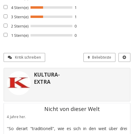
4 Stern(e)
1
3 Stern(e)
1
2 Stern(e)
0
1 Stern(e)
0
Kritik schreiben
Beliebteste
KULTURA-
EXTRA
Nicht von dieser Welt
4 Jahre her.
''So derart "traditionell", wie es sich in den weit über drei