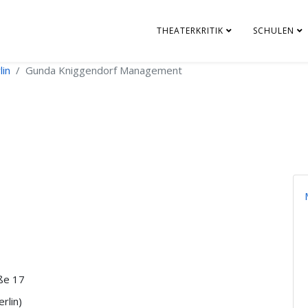
THEATERKRITIK
SCHULEN
lin
Gunda Kniggendorf Management
ße 17
rlin)