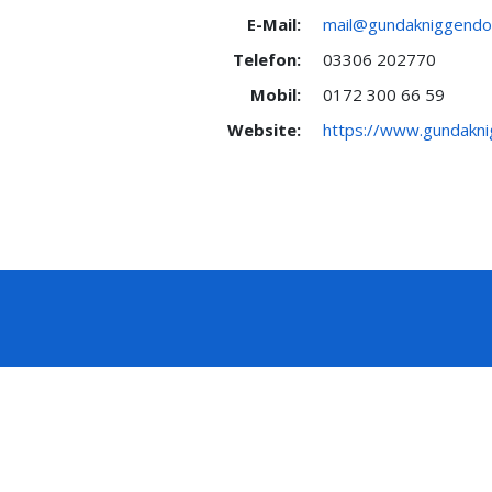
E-Mail:
mail@gundakniggendo
Telefon:
03306 202770
Mobil:
0172 300 66 59
Website:
https://www.gundakni