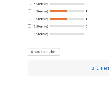
5 Stern(e)
0
4 Stern(e)
1
3 Stern(e)
1
2 Stern(e)
0
1 Stern(e)
0
Kritik schreiben
Die ers