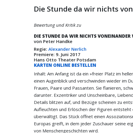
Die Stunde da wir nichts v
Bewertung und Kritik zu
DIE STUNDE DA WIR NICHTS VONEINANDER
von Peter Handke
Regie:
Alexander Nerlich
Premiere: 9. Juni 2017
Hans Otto Theater Potsdam
KARTEN ONLINE BESTELLEN
Inhalt: Am Anfang ist da ein »freier Platz im hel
einen Augenblick und verschwinden wieder im D
Frauen, Paare und Passanten. Sie flanieren, sc
darunter. Exzentriker und Unscheinbare, Lieben
Details blitzen auf, und Bezüge scheinen zu ents
Aufleuchten und Erlöschen der Figuren entsteht e
überwältigt. Das Stück öffnet einen Assoziation
Europas greift, in dem jeder Zuschauer seine e
von Menschengeschichten wird.