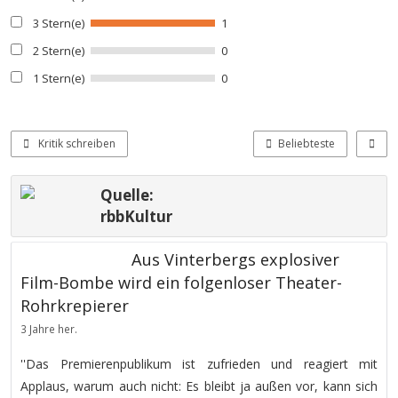
3 Stern(e)
1
2 Stern(e)
0
1 Stern(e)
0
Kritik schreiben
Beliebteste
Quelle:
rbbKultur
Aus Vinterbergs explosiver
Film-Bombe wird ein folgenloser Theater-
Rohrkrepierer
3 Jahre her.
''Das Premierenpublikum ist zufrieden und reagiert mit
Applaus, warum auch nicht: Es bleibt ja außen vor, kann sich