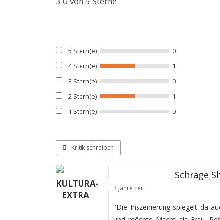
3.0
von 5 Sterne
5 Stern(e)
0
4 Stern(e)
1
3 Stern(e)
0
2 Stern(e)
1
1 Stern(e)
0
Kritik schreiben
Schräge Sh
KULTURA-
3 Jahre her.
EXTRA
''Die Inszenierung spiegelt da a
und möchte Macht als Frau. Refl