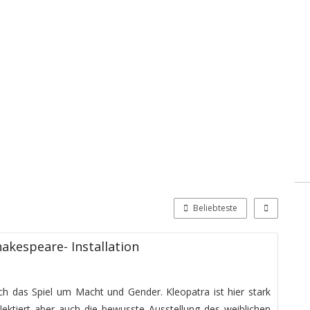
Beliebteste
akespeare- Installation
uch das Spiel um Macht und Gender. Kleopatra ist hier stark
ektiert aber auch die bewusste Ausstellung des weiblichen