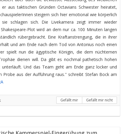
 er aus taktischen Gründen Octavians Schwester heiratet,
hauspielerInnen steigern sich hier emotional wie körperlich
d sie schlagen sich. Die Livekamera zeigt immer wieder
Shakespeare-Plot wird an dem nur ca. 100 Minuten langen
ndlich rübergebracht. Eine Kraftanstrengung, die in ihrer
terhält und am Ende nach dem Tod von Antonius noch einen
yer spielt nun die ägyptische Königin, die dem nüchternen
Trophäe dienen will. Da gibt es nochmal pathetisch hohen
t unterläuft. Und das Team geht am Ende ganz locker und
n Probe aus der Aufführung raus.'' schreibt Stefan Bock am
RA
k
Gefällt mir
Gefällt mir nicht
ische Kammerspiel-Fingerübung zum