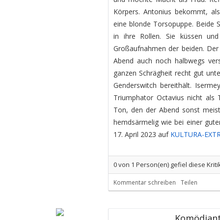
Körpers. Antonius bekommt, als
eine blonde Torsopuppe. Beide Sc
in ihre Rollen. Sie küssen un
Großaufnahmen der beiden. Der 
Abend auch noch halbwegs verstä
ganzen Schrägheit recht gut un
Genderswitch bereithält. Iserme
Triumphator Octavius nicht als 
Ton, den der Abend sonst meis
hemdsärmelig wie bei einer gute
17. April 2023 auf
KULTURA-EXT
0
von
1
Person(en) gefiel diese Kriti
Kommentar schreiben
Teilen
Komödiant