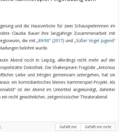
ängerung und die Hausverbote für zwei Schauspielerinnen im
ndete Claudia Bauer ihre langjährige Zusammenarbeit mit
egisseurin, die mit
„89/90“ (2017)
und
„Süßer Vogel Jugend“
inladungen belohnt wurde.
heute Abend noch in Leipzig, allerdings nicht mehr auf der
spielstätte Diskothek. Die Shakespeare-Tragödie „Antonius
aftlicher Liebe und Intrigen gemeinsam untergehen, hat sie
aus ein komödiantisches kleines Kammerspiel-Projekt. Als
onialstil“ ist der Abend im Untertitel angekündigt, dahinter
h ein recht gewöhnlicher, zeitgenössischer Theaterabend.
k
Gefällt mir
Gefällt mir nicht