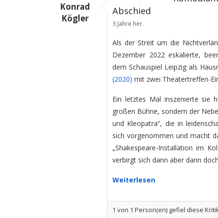
Konrad
Abschied
Kögler
3 Jahre her.
Als der Streit um die Nichtverl
Dezember 2022 eskalierte, bee
dem Schauspiel Leipzig als Hausr
(2020)
mit zwei Theatertreffen-E
Ein letztes Mal inszenierte sie 
großen Bühne, sondern der Neben
und Kleopatra“, die in leidensch
sich vorgenommen und macht dar
„Shakespeare-Installation im Kol
verbirgt sich dann aber dann doc
Weiterlesen
1
von
1
Person(en) gefiel diese Kriti