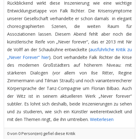
Rückblickend wirkt diese Inszenierung wie eine wichtige
Entwicklungsetappe von Falk Richter. Die Krisensymptome
unserer Gesellschaft verhandelte er schon damals in elegant
choreographierten Szenen, die weiten Raum für
Assoziationen lassen. Diesem Abend fehlt aber noch die
künstlerische Reife von „Never forever“, das er 2013 mit Nir
de Volff an der Schaubühne entwickelte (
ausführliche Kritik zu
„Never Forever“ hier
). Dort verhandelte Falk Richter die Krise
des modernen Großstädters auf höherem Niveau: mit
stärkeren Dialogen (vor allem von Ilse Ritter, Regine
Zimmermann und Tilman Strauß) und noch variantenreicherer
Körpersprache der Tanz-Compagnie um Florian Bilbao. Auch
der Witz ist in seinem aktuelleren Werk „Never forever“
subtiler. Es lohnt sich deshalb, beide Inszenierungen zu sehen
und zu studieren, wie sich ein Künstler weiterentwickelt und
mit den Themen ringt, die ihn umtreiben.
Weiterlesen
0
von
0
Person(en) gefiel diese Kritik