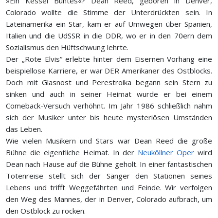
»Ein Kessel Buntes«? Dean Reed, geboren in Denver,
Colorado wollte die Stimme der Unterdrückten sein. In
Lateinamerika ein Star, kam er auf Umwegen über Spanien,
Italien und die UdSSR in die DDR, wo er in den 70ern dem
Sozialismus den Hüftschwung lehrte.
Der „Rote Elvis“ erlebte hinter dem Eisernen Vorhang eine
beispiellose Karriere, er war DER Amerikaner des Ostblocks.
Doch mit Glasnost und Perestroika begann sein Stern zu
sinken und auch in seiner Heimat wurde er bei einem
Comeback-Versuch verhöhnt. Im Jahr 1986 schließlich nahm
sich der Musiker unter bis heute mysteriösen Umständen
das Leben.
Wie vielen Musikern und Stars war Dean Reed die große
Bühne die eigentliche Heimat. In der
Neuköllner Oper
wird
Dean nach Hause auf die Bühne geholt. In einer fantastischen
Totenreise stellt sich der Sänger den Stationen seines
Lebens und trifft Weggefährten und Feinde. Wir verfolgen
den Weg des Mannes, der in Denver, Colorado aufbrach, um
den Ostblock zu rocken.