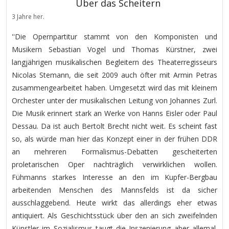
Über das Scheitern
3 Jahre her.
''Die Opernpartitur stammt von den Komponisten und
Musikern Sebastian Vogel und Thomas Kürstner, zwei
langjährigen musikalischen Begleitern des Theaterregisseurs
Nicolas Stemann, die seit 2009 auch öfter mit Armin Petras
zusammengearbeitet haben. Umgesetzt wird das mit kleinem
Orchester unter der musikalischen Leitung von Johannes Zurl.
Die Musik erinnert stark an Werke von Hanns Eisler oder Paul
Dessau. Da ist auch Bertolt Brecht nicht weit. Es scheint fast
so, als würde man hier das Konzept einer in der frühen DDR
an mehreren Formalismus-Debatten gescheiterten
proletarischen Oper nachträglich verwirklichen wollen.
Fühmanns starkes Interesse an den im Kupfer-Bergbau
arbeitenden Menschen des Mannsfelds ist da sicher
ausschlaggebend. Heute wirkt das allerdings eher etwas
antiquiert. Als Geschichtsstück über den an sich zweifelnden
Künstler im Sozialismus taugt die Inszenierung aber allemal.