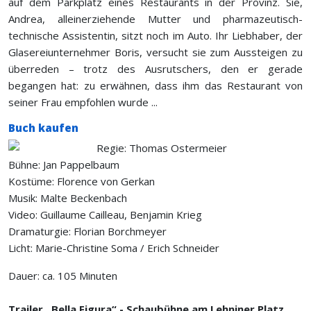
auf dem Parkplatz eines Restaurants in der Provinz. Sie,
Andrea, alleinerziehende Mutter und pharmazeutisch-
technische Assistentin, sitzt noch im Auto. Ihr Liebhaber, der
Glasereiunternehmer Boris, versucht sie zum Aussteigen zu
überreden – trotz des Ausrutschers, den er gerade
begangen hat: zu erwähnen, dass ihm das Restaurant von
seiner Frau empfohlen wurde ...
Buch kaufen
Regie: Thomas Ostermeier
Bühne: Jan Pappelbaum
Kostüme: Florence von Gerkan
Musik: Malte Beckenbach
Video: Guillaume Cailleau, Benjamin Krieg
Dramaturgie: Florian Borchmeyer
Licht: Marie-Christine Soma / Erich Schneider
Dauer: ca. 105 Minuten
Trailer „Bella Figura“ - Schaubühne am Lehniner Platz