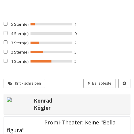
5 Stern(e)
1
4 Stern(e)
0
3 Stern(e)
2
2 Stern(e)
3
1 Stern(e)
5
Kritik schreiben
Beliebteste
Konrad
Kögler
Promi-Theater: Keine "Bella
figura"