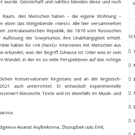
et wurde. Geisterhaft und nahtlos blenden diese und noch
N
ten Raum, den Menschen haben – die eigene Wohnung –
der eben das titelgebende »Nest«. Alle hier versammelten
iner zentralasiatischen Republik, die 1876 vom Russischen
SC
Auflösung der Sowjetunion, ihre Unabhängigkeit erhielt.
ble haben für »Уя (Nest)« Interviews mit Menschen aus
mme erkundet, was der Begriff Zuhause ist. Oder was er sein
 im Wandel, in der es so viele Perspektiven auf das richtige
hen Konservatorium Kirgistans und an der kirgisisch-
2021 auch unterrichtet. Er entwickelt experimentelle
szeniert klassische Texte und ist ebenfalls im Musik- und
marova
digeeva Aisanat Asylbekovna, Zhusupbek uulu Emil,