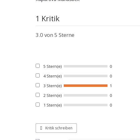
1 Kritik
3.0
von 5 Sterne
5 Stern(e)
0
4 Stern(e)
0
3 Stern(e)
1
2 Stern(e)
0
1 Stern(e)
0
Kritik schreiben