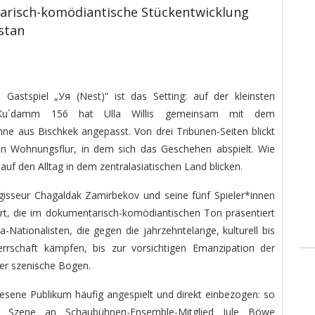
risch-komödiantische Stückentwicklung
istan
Gastspiel „Уя (Nest)“ ist das Setting: auf der kleinsten
m Ku´damm 156 hat Ulla Willis gemeinsam mit dem
ne aus Bischkek angepasst. Von drei Tribünen-Seiten blickt
n Wohnungsflur, in dem sich das Geschehen abspielt. Wie
 auf den Alltag in dem zentralasiatischen Land blicken.
gisseur Chagaldak Zamirbekov und seine fünf Spieler*innen
iert, die im dokumentarisch-komödiantischen Ton präsentiert
-Nationalisten, die gegen die jahrzehntelange, kulturell bis
errschaft kämpfen, bis zur vorsichtigen Emanzipation der
der szenische Bogen.
esene Publikum häufig angespielt und direkt einbezogen: so
r Szene an Schaubühnen-Ensemble-Mitglied Jule Böwe