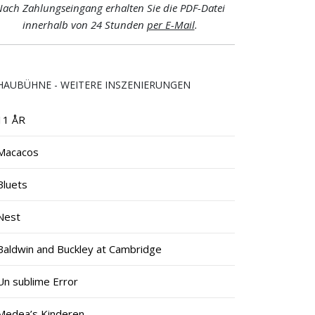
ach Zahlungseingang erhalten Sie die PDF-Datei
innerhalb von 24 Stunden
per E-Mail
.
HAUBÜHNE - WEITERE INSZENIERUNGEN
11 ÅR
Macacos
Bluets
Nest
Baldwin and Buckley at Cambridge
Un sublime Error
Medea’s Kinderen