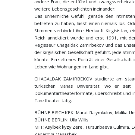
andere Frau, die entführt und zwangsverheirat
weitere Lebensgeschichten ineinander.
Das unheimliche Gefühl, gerade den intims
betreten zu haben, lässt einen niemals los. O
Stimmen verbindet ihre Herkunft Kirgisistan, e
Reich annektiert wurde und erst 1991, mit der 
Regisseur Chagaldak Zamirbekov und das Ensem
der kirgisischen Gesellschaft geführt. Jede Sti
könnte. Ein seltenes Porträt einer Gesellschaft
Leben wie Wohnungen im Land gibt.
CHAGALDAK ZAMIRBEKOV studierte am staatlic
türkischen Manas Universität, wo er seit 
Dokumentartheaterformate, überschreibt und in
Tanztheater tätig.
BÜHNE BISCHKEK: Marat Raiymkulov, Malika U
BÜHNE BERLIN: Ulla Willis
MIT: Asylbek kyzy Zere, Tursunbaeva Gulmira, E
Kaparova Manasbek