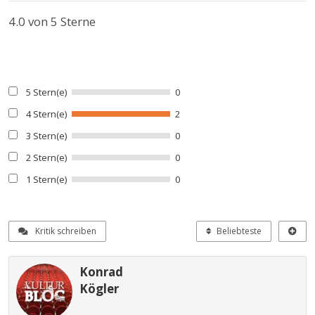
4.0
von 5 Sterne
5 Stern(e)
0
4 Stern(e)
2
3 Stern(e)
0
2 Stern(e)
0
1 Stern(e)
0
Kritik schreiben
Beliebteste
Konrad
Kögler