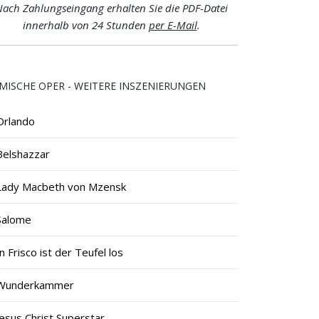
ach Zahlungseingang erhalten Sie die PDF-Datei
innerhalb von 24 Stunden
per E-Mail
.
MISCHE OPER - WEITERE INSZENIERUNGEN
Orlando
Belshazzar
Lady Macbeth von Mzensk
Salome
In Frisco ist der Teufel los
Wunderkammer
Jesus Christ Superstar