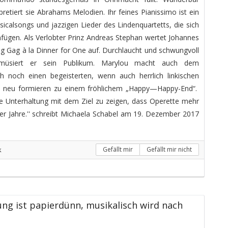
etiert sie Abrahams Melodien. Ihr feines Pianissimo ist ein
calsongs und jazzigen Lieder des Lindenquartetts, die sich
nfügen. Als Verlobter Prinz Andreas Stephan wertet Johannes
g Gag à la Dinner for One auf. Durchlaucht und schwungvoll
müsiert er sein Publikum. Marylou macht auch dem
 noch einen begeisterten, wenn auch herrlich linkischen
ich neu formieren zu einem fröhlichem „Happy—Happy-End“.
eine Unterhaltung mit dem Ziel zu zeigen, dass Operette mehr
0er Jahre.'' schreibt Michaela Schabel am 19. Dezember 2017
k
Gefällt mir
Gefällt mir nicht
ng ist papierdünn, musikalisch wird nach