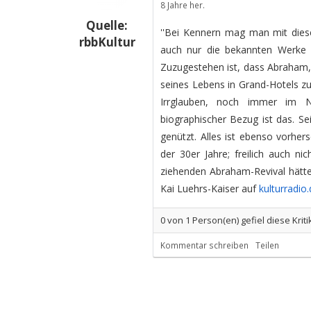
8 Jahre her.
Quelle:
''Bei Kennern mag man mit dies
rbbKultur
auch nur die bekannten Werke
Zuzugestehen ist, dass Abraham,
seines Lebens in Grand-Hotels z
Irrglauben, noch immer im N
biographischer Bezug ist das. S
genützt. Alles ist ebenso vorhe
der 30er Jahre; freilich auch ni
ziehenden Abraham-Revival hätte
Kai Luehrs-Kaiser auf
kulturradio
0
von
1
Person(en) gefiel diese Kriti
Kommentar schreiben
Teilen