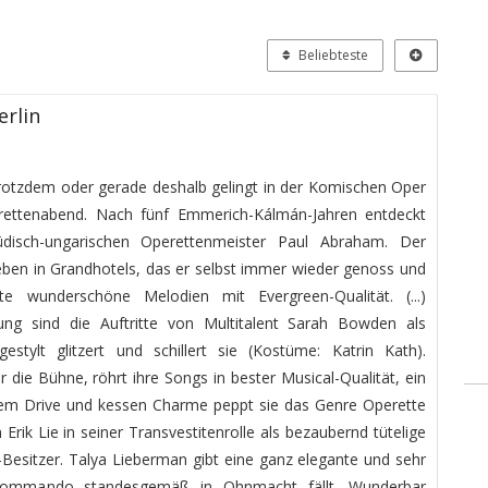
Beliebteste
erlin
 trotzdem oder gerade deshalb gelingt in der Komischen Oper
perettenabend. Nach fünf Emmerich-Kálmán-Jahren entdeckt
üdisch-ungarischen Operettenmeister Paul Abraham. Der
eben in Grandhotels, das er selbst immer wieder genoss und
e wunderschöne Melodien mit Evergreen-Qualität. (...)
ng sind die Auftritte von Multitalent Sarah Bowden als
stylt glitzert und schillert sie (Kostüme: Katrin Kath).
 die Bühne, röhrt ihre Songs in bester Musical-Qualität, ein
hem Drive und kessen Charme peppt sie das Genre Operette
 Erik Lie in seiner Transvestitenrolle als bezaubernd tütelige
-Besitzer. Talya Lieberman gibt eine ganz elegante und sehr
 Kommando standesgemäß in Ohnmacht fällt. Wunderbar