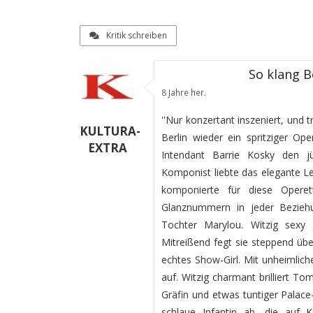
Kritik schreiben
So klang B
8 Jahre her.
''Nur konzertant inszeniert, und
KULTURA-
Berlin wieder ein spritziger O
EXTRA
Intendant Barrie Kosky den j
Komponist liebte das elegante L
komponierte für diese Operett
Glanznummern in jeder Beziehu
Tochter Marylou. Witzig sexy ge
Mitreißend fegt sie steppend über
echtes Show-Girl. Mit unheimlic
auf. Witzig charmant brilliert Tom
Gräfin und etwas tuntiger Palace
schlaue Infantin ab, die auf