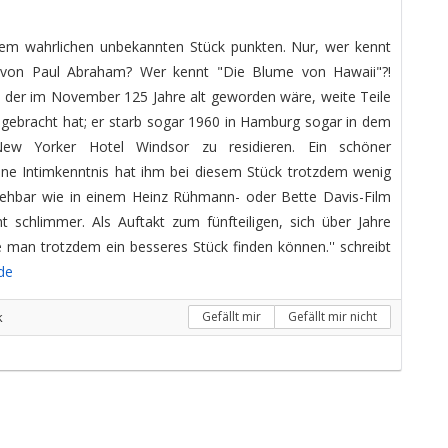
em wahrlichen unbekannten Stück punkten. Nur, wer kennt
 von Paul Abraham? Wer kennt "Die Blume von Hawaii"?!
 der im November 125 Jahre alt geworden wäre, weite Teile
ugebracht hat; er starb sogar 1960 in Hamburg sogar in dem
ew Yorker Hotel Windsor zu residieren. Ein schöner
eine Intimkenntnis hat ihm bei diesem Stück trotzdem wenig
rsehbar wie in einem Heinz Rühmann- oder Bette Davis-Film
cht schlimmer. Als Auftakt zum fünfteiligen, sich über Jahre
 man trotzdem ein besseres Stück finden können.'' schreibt
.de
k
Gefällt mir
Gefällt mir nicht