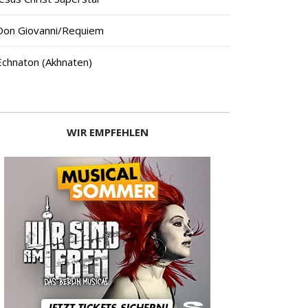
Don Giovanni/Requiem
Echna­ton (Akhna­ten)
WIR EMPFEHLEN