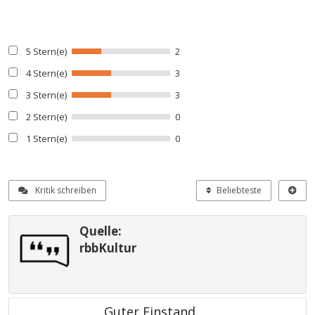
5 Stern(e)
2
4 Stern(e)
3
3 Stern(e)
3
2 Stern(e)
0
1 Stern(e)
0
Kritik schreiben
Beliebteste
Quelle:
rbbKultur
Guter Einstand