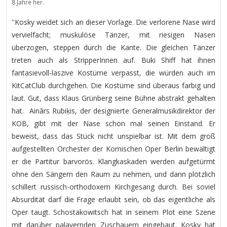
8 Jahre her.
''Kosky weidet sich an dieser Vorlage. Die verlorene Nase wird
vervielfacht; muskulöse Tänzer, mit riesigen Nasen
überzogen, steppen durch die Kante. Die gleichen Tänzer
treten auch als StripperInnen auf. Buki Shiff hat ihnen
fantasievoll-laszive Kostüme verpasst, die würden auch im
KitCatClub durchgehen. Die Kostüme sind überaus farbig und
laut. Gut, dass Klaus Grünberg seine Bühne abstrakt gehalten
hat. Ainārs Rubiķis, der designierte Generalmusikdirektor der
KOB, gibt mit der Nase schon mal seinen Einstand. Er
beweist, dass das Stück nicht unspielbar ist. Mit dem groß
aufgestellten Orchester der Komischen Oper Berlin bewältigt
er die Partitur barvorös. Klangkaskaden werden aufgetürmt
ohne den Sängern den Raum zu nehmen, und dann plötzlich
schillert russisch-orthodoxem Kirchgesang durch. Bei soviel
Absurdität darf die Frage erlaubt sein, ob das eigentliche als
Oper taugt. Schostakowitsch hat in seinem Plot eine Szene
mit darüber palavernden Zuschauern eingebaut. Kosky hat