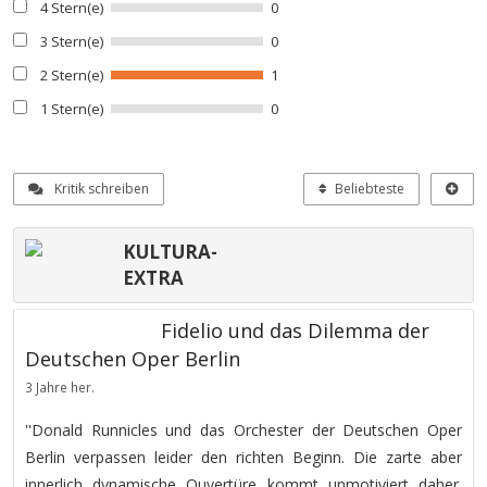
4 Stern(e)
0
3 Stern(e)
0
2 Stern(e)
1
1 Stern(e)
0
Kritik schreiben
Beliebteste
KULTURA-
EXTRA
Fidelio und das Dilemma der
Deutschen Oper Berlin
3 Jahre her.
''Donald Runnicles und das Orchester der Deutschen Oper
Berlin verpassen leider den richten Beginn. Die zarte aber
innerlich dynamische Ouvertüre kommt unmotiviert daher.