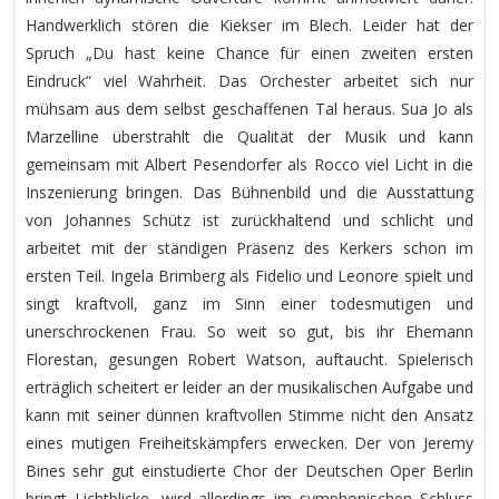
Handwerklich stören die Kiekser im Blech. Leider hat der
Spruch „Du hast keine Chance für einen zweiten ersten
Eindruck“ viel Wahrheit. Das Orchester arbeitet sich nur
mühsam aus dem selbst geschaffenen Tal heraus. Sua Jo als
Marzelline überstrahlt die Qualität der Musik und kann
gemeinsam mit Albert Pesendorfer als Rocco viel Licht in die
Inszenierung bringen. Das Bühnenbild und die Ausstattung
von Johannes Schütz ist zurückhaltend und schlicht und
arbeitet mit der ständigen Präsenz des Kerkers schon im
ersten Teil. Ingela Brimberg als Fidelio und Leonore spielt und
singt kraftvoll, ganz im Sinn einer todesmutigen und
unerschrockenen Frau. So weit so gut, bis ihr Ehemann
Florestan, gesungen Robert Watson, auftaucht. Spielerisch
erträglich scheitert er leider an der musikalischen Aufgabe und
kann mit seiner dünnen kraftvollen Stimme nicht den Ansatz
eines mutigen Freiheitskämpfers erwecken. Der von Jeremy
Bines sehr gut einstudierte Chor der Deutschen Oper Berlin
bringt Lichtblicke, wird allerdings im symphonischen Schluss