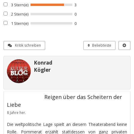
3 Stern(e)
3
2 Stern(e)
0
1 Stern(e)
0
Kritik schreiben
Beliebteste
Konrad
Kögler
Reigen über das Scheitern der
Liebe
8 Jahre her.
Die weltpolitische Lage spielt an diesem Theaterabend keine
Rolle. Pommerat erzählt stattdessen von ganz privaten