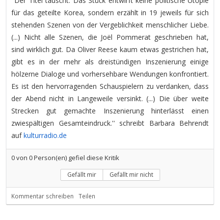
''Der Titel täuscht. Das Stück entwirft keine politische Utopie
für das geteilte Korea, sondern erzählt in 19 jeweils für sich
stehenden Szenen von der Vergeblichkeit menschlicher Liebe.
(...) Nicht alle Szenen, die Joël Pommerat geschrieben hat,
sind wirklich gut. Da Oliver Reese kaum etwas gestrichen hat,
gibt es in der mehr als dreistündigen Inszenierung einige
hölzerne Dialoge und vorhersehbare Wendungen konfrontiert.
Es ist den hervorragenden Schauspielern zu verdanken, dass
der Abend nicht in Langeweile versinkt. (...) Die über weite
Strecken gut gemachte Inszenierung hinterlässt einen
zwiespältigen Gesamteindruck.'' schreibt Barbara Behrendt
auf
kulturradio.de
0
von
0
Person(en) gefiel diese Kritik
Gefällt mir
Gefällt mir nicht
Kommentar schreiben
Teilen