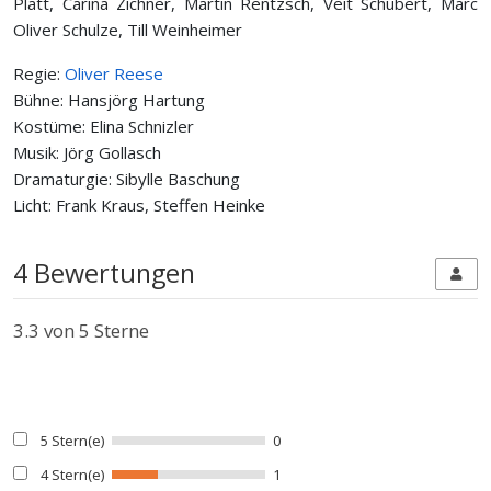
Platt, Carina Zichner, Martin Rentzsch, Veit Schubert, Marc
Oliver Schulze, Till Weinheimer
Regie:
Oliver Reese
Bühne: Hansjörg Hartung
Kostüme: Elina Schnizler
Musik: Jörg Gollasch
Dramaturgie: Sibylle Baschung
Licht: Frank Kraus, Steffen Heinke
4 Bewertungen
3.3
von 5 Sterne
5 Stern(e)
0
4 Stern(e)
1