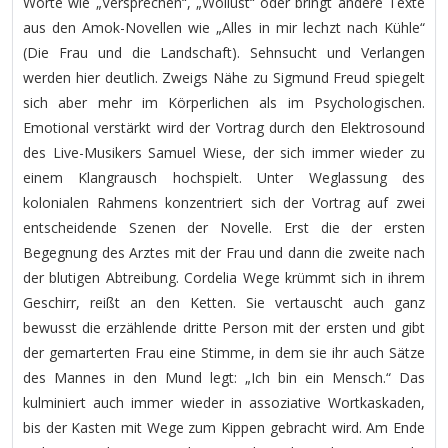
Worte wie „Versprechen“, „Wollust“ oder bringt andere Texte
aus den Amok-Novellen wie „Alles in mir lechzt nach Kühle“
(Die Frau und die Landschaft). Sehnsucht und Verlangen
werden hier deutlich. Zweigs Nähe zu Sigmund Freud spiegelt
sich aber mehr im Körperlichen als im Psychologischen.
Emotional verstärkt wird der Vortrag durch den Elektrosound
des Live-Musikers Samuel Wiese, der sich immer wieder zu
einem Klangrausch hochspielt. Unter Weglassung des
kolonialen Rahmens konzentriert sich der Vortrag auf zwei
entscheidende Szenen der Novelle. Erst die der ersten
Begegnung des Arztes mit der Frau und dann die zweite nach
der blutigen Abtreibung. Cordelia Wege krümmt sich in ihrem
Geschirr, reißt an den Ketten. Sie vertauscht auch ganz
bewusst die erzählende dritte Person mit der ersten und gibt
der gemarterten Frau eine Stimme, in dem sie ihr auch Sätze
des Mannes in den Mund legt: „Ich bin ein Mensch.“ Das
kulminiert auch immer wieder in assoziative Wortkaskaden,
bis der Kasten mit Wege zum Kippen gebracht wird. Am Ende