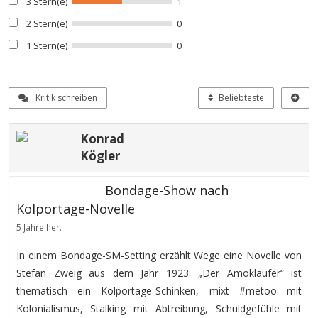
3 Stern(e)
1
2 Stern(e)
0
1 Stern(e)
0
Kritik schreiben
Beliebteste
Konrad
Kögler
Bondage-Show nach
Kolportage-Novelle
5 Jahre her.
In einem Bondage-SM-Setting erzählt Wege eine Novelle von
Stefan Zweig aus dem Jahr 1923: „Der Amokläufer“ ist
thematisch ein Kolportage-Schinken, mixt #metoo mit
Kolonialismus, Stalking mit Abtreibung, Schuldgefühle mit