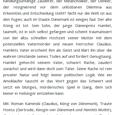
handlungsunfähige Zauderer, der Melancholiker, der Denker,
der resignierend vor dem unlösbaren Dilemma aus
Erkenntnis und Entscheidung steht? Nicht nur die Welt ist aus
den Fugen, auch im Staate Dänemark ist einiges faul. Der alte
König ist tot. Sein Sohn, der junge Dänenprinz Hamlet,
taumelt, ist in sich selbst gefangen und scheint traumatisiert
von der allzu schnellen Hochzeit seiner Mutter mit dem
potenziellen Vatermörder und neuen Herrscher Claudius.
Hamlets Vater erscheint ihm als Geist und klärt ihn über die
wahren Umstände seines Todes auf und fordert Genugtuung.
Hamlet gehorcht seinem Vater, schwört Rache, zaudert
zunächst und wird dann doch zum Täter. Seine Rache ist rein
privater Natur und folgt keiner politischen Logik. Wie ein
Amokläufer tauscht er das Wort gegen das Schwert und
setzt ein blutiges, mörderisches Spiel in Gang, dem sich
keiner in Helsingör entziehen kann.
Mit: Roman Kaminski (Claudius,
König von Dänemark
), Traute
Hoess (Gertrude,
Königin von Dänemark und Hamlets Mutter
),