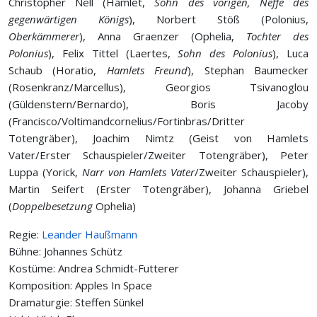
Christopher Nell (Hamlet,
Sohn des vorigen, Neffe des
gegenwärtigen Königs
), Norbert Stöß (Polonius,
Oberkämmerer
), Anna Graenzer (Ophelia,
Tochter des
Polonius
), Felix Tittel (Laertes,
Sohn des Polonius
), Luca
Schaub (Horatio,
Hamlets Freund
), Stephan Baumecker
(Rosenkranz/Marcellus), Georgios Tsivanoglou
(Güldenstern/Bernardo), Boris Jacoby
(Francisco/Voltimandcornelius/Fortinbras/Dritter
Totengräber), Joachim Nimtz (Geist von Hamlets
Vater/Erster Schauspieler/Zweiter Totengräber), Peter
Luppa (Yorick,
Narr von Hamlets Vater
/Zweiter Schauspieler),
Martin Seifert (Erster Totengräber), Johanna Griebel
(
Doppelbesetzung
Ophelia)
Regie:
Leander Haußmann
Bühne: Johannes Schütz
Kostüme: Andrea Schmidt-Futterer
Komposition: Apples In Space
Dramaturgie: Steffen Sünkel