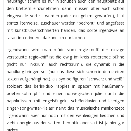
hauptfigur schafft es nur in schüben auch den hauptplatz auf
den brettern einzunehmen. dann müssen aber auch schon
eingeweide verteilt werden (oder ein gehirn geworfen), blut
spritzt literweise, zuschauer werden "bedroht" und angefasst
mit kunstblutverschmierten händen. das sollte irgendwie an
tarantino erinnern. da kann ich nur lachen.
irgendwann wird man müde vom regie-muff. der einzige
verstaubte regie-kniff ist die ewig im kreis rotierende bühne
(nicht nur linksrum, auch rechtsrum!), die dynamik in die
handlung bringen soll (nur das diese sich schon in den steifen
texten aufgehängt hat). als symbolfiguren "schwarz und weiß"
stolziert das berlin-duo "apples in space" mit haußmann-
poeten-sohn phil und einer norwegischen julie durch die
pappkulissen. mit engelsflügeln, schifferklavier und leierigen
singer-song-writer-"lalas" nervt das musikalische minikonzept
irgendwann aber nur noch mit den wehleidigen liedchen und
zieht energie aus der satten thematik. aber satt ist ja hier gar
nichts.