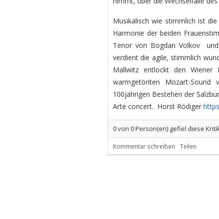
nimmt, über die Wechselfälle des
Musikalisch wie stimmlich ist di
Harmonie der beiden Frauenstimm
Tenor von Bogdan Volkov und d
verdient die agile, stimmlich wu
Mallwitz entlockt den Wiener 
warmgetönten Mozart-Sound v
100jährigen Bestehen der Salzbur
Arte concert. Horst Rödiger
https
0
von
0
Person(en) gefiel diese Kriti
Kommentar schreiben
Teilen