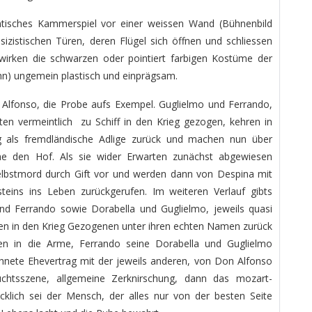
ntisches Kammerspiel vor einer weissen Wand (Bühnenbild
sizistischen Türen, deren Flügel sich öffnen und schliessen
wirken die schwarzen oder pointiert farbigen Kostüme der
n) ungemein plastisch und einprägsam.
n Alfonso, die Probe aufs Exempel. Guglielmo und Ferrando,
ten vermeintlich zu Schiff in den Krieg gezogen, kehren in
ng als fremdländische Adlige zurück und machen nun über
e den Hof. Als sie wider Erwarten zunächst abgewiesen
elbstmord durch Gift vor und werden dann von Despina mit
teins ins Leben zurückgerufen. Im weiteren Verlauf gibts
 und Ferrando sowie Dorabella und Guglielmo, jeweils quasi
den in den Krieg Gezogenen unter ihren echten Namen zurück
uen in die Arme, Ferrando seine Dorabella und Guglielmo
eichnete Ehevertrag mit der jeweils anderen, von Don Alfonso
rsuchtsszene, allgemeine Zerknirschung, dann das mozart-
ücklich sei der Mensch, der alles nur von der besten Seite