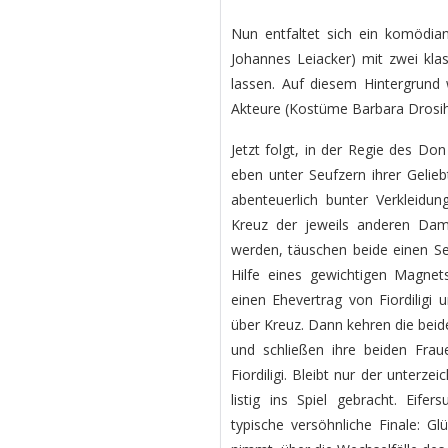
Nun entfaltet sich ein komödia
Johannes Leiacker) mit zwei klas
lassen. Auf diesem Hintergrund 
Akteure (Kostüme Barbara Drosih
Jetzt folgt, in der Regie des Do
eben unter Seufzern ihrer Gelieb
abenteuerlich bunter Verkleidu
Kreuz der jeweils anderen Dam
werden, täuschen beide einen S
Hilfe eines gewichtigen Magnets
einen Ehevertrag von Fiordiligi
über Kreuz. Dann kehren die bei
und schließen ihre beiden Fra
Fiordiligi. Bleibt nur der unterz
listig ins Spiel gebracht. Eife
typische versöhnliche Finale: Gl