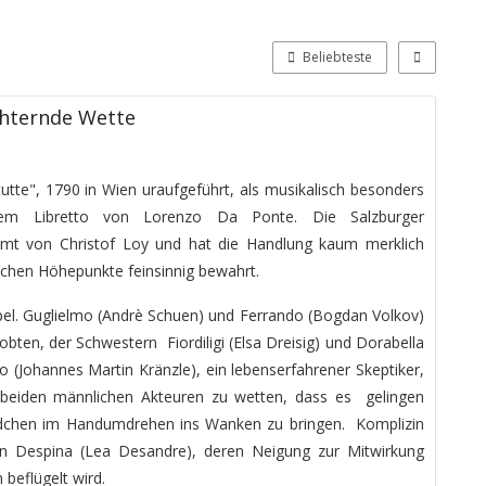
Beliebteste
chternde Wette
utte", 1790 in Wien uraufgeführt, als musikalisch besonders
dem Libretto von Lorenzo Da Ponte. Die Salzburger
mt von Christof Loy und hat die Handlung kaum merklich
ischen Höhepunkte feinsinnig bewahrt.
mpel. Guglielmo (Andrè Schuen) und Ferrando (Bogdan Volkov)
obten, der Schwestern Fiordiligi (Elsa Dreisig) und Dorabella
 (Johannes Martin Kränzle), ein lebenserfahrener Skeptiker,
 beiden männlichen Akteuren zu wetten, dass es gelingen
ädchen im Handumdrehen ins Wanken zu bringen. Komplizin
rin Despina (Lea Desandre), deren Neigung zur Mitwirkung
 beflügelt wird.