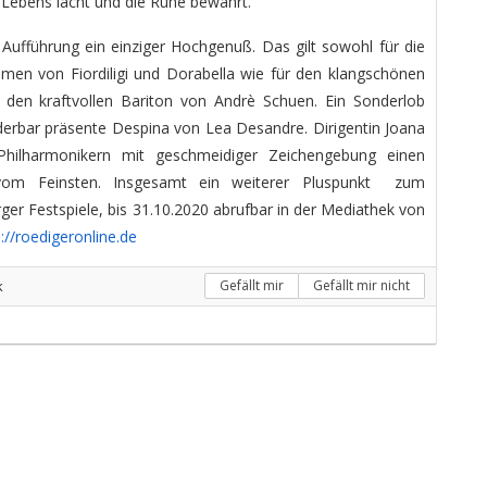
 Lebens lacht und die Ruhe bewahrt.
e Aufführung ein einziger Hochgenuß. Das gilt sowohl für die
en von Fiordiligi und Dorabella wie für den klangschönen
en kraftvollen Bariton von Andrè Schuen. Ein Sonderlob
nderbar präsente Despina von Lea Desandre. Dirigentin Joana
Philharmonikern mit geschmeidiger Zeichengebung einen
om Feinsten. Insgesamt ein weiterer Pluspunkt zum
ger Festspiele, bis 31.10.2020 abrufbar in der Mediathek von
://roedigeronline.de
k
Gefällt mir
Gefällt mir nicht