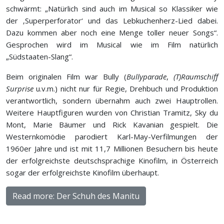
schwärmt: „Natürlich sind auch im Musical so Klassiker wie
der ‚Superperforator‘ und das Lebkuchenherz-Lied dabei.
Dazu kommen aber noch eine Menge toller neuer Songs“.
Gesprochen wird im Musical wie im Film natürlich
„Südstaaten-Slang“.
Beim originalen Film war Bully (
Bullyparade
,
(T)Raumschiff
Surprise
u.v.m.) nicht nur für Regie, Drehbuch und Produktion
verantwortlich, sondern übernahm auch zwei Hauptrollen.
Weitere Hauptfiguren wurden von Christian Tramitz, Sky du
Mont, Marie Bäumer und Rick Kavanian gespielt. Die
Westernkomödie parodiert Karl-May-Verfilmungen der
1960er Jahre und ist mit 11,7 Millionen Besuchern bis heute
der erfolgreichste deutschsprachige Kinofilm, in Österreich
sogar der erfolgreichste Kinofilm überhaupt.
Read more: Der Schuh des Manitu