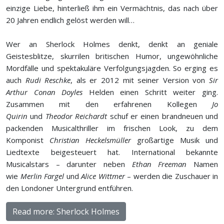
einzige Liebe, hinterließ ihm ein Vermächtnis, das nach über
20 Jahren endlich gelöst werden will…
Wer an Sherlock Holmes denkt, denkt an geniale
Geistesblitze, skurrilen britischen Humor, ungewöhnliche
Mordfälle und spektakuläre Verfolgungsjagden. So erging es
auch
Rudi Reschke
, als er 2012 mit seiner Version von
Sir
Arthur Conan Doyles
Helden einen Schritt weiter ging.
Zusammen mit den erfahrenen Kollegen
Jo
Quirin
und
Theodor Reichardt
schuf er einen brandneuen und
packenden Musicalthriller im frischen Look, zu dem
Komponist
Christian Heckelsmüller
großartige Musik und
Liedtexte beigesteuert hat. International bekannte
Musicalstars – darunter neben
Ethan Freeman
Namen
wie
Merlin Fargel
und
Alice Wittmer
– werden die Zuschauer in
den Londoner Untergrund entführen.
Read more: Sherlock Holmes