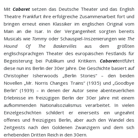
Mit
Cabaret
setzen das Deutsche Theater und das English
Theatre Frankfurt ihre erfolgreiche Zusammenarbeit fort und
bringen erneut einen Klassiker im englischen Original vom
Main an die Isar. In der Vergangenheit sorgten bereits
Musicals wie
Tommy
oder Schauspiel-Inszenierungen wie
The
Hound Of The Baskervilles
aus dem größten
englischsprachigen Theater des europäischen Festlands für
Begeisterung bei Publikum und Kritikern.
Cabaret
entführt
diese nun ins Berlin der 30er Jahre. Die Geschichte basiert auf
Christopher Isherwoods „Berlin Stories“ – den beiden
Novellen „Mr. Norris Changes Trains“ (1935) und „Goodbye
Berlin“ (1939) – in denen der Autor seine abenteuerlichen
Erlebnisse im freizügigen Berlin der 30er Jahre mit einem
aufkommenden Nationalsozialismus verarbeitet. In vielen
Einzelgeschichten schildert er einerseits ein ungeahnt
offenes und freizügiges Berlin, aber auch den Wandel des
Zeitgeists nach den Goldenen Zwanzigern und dem sich
erhebenden Dritten Reich in den 30ern.