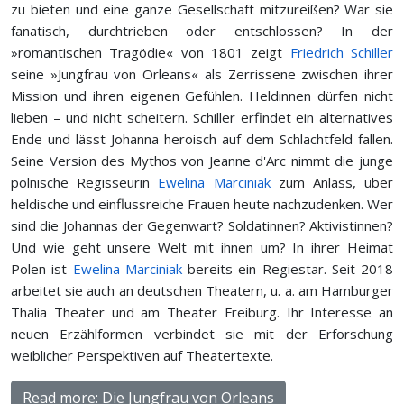
zu bieten und eine ganze Gesellschaft mitzureißen? War sie
fanatisch, durchtrieben oder entschlossen? In der
»romantischen Tragödie« von 1801 zeigt
Friedrich Schiller
seine »Jungfrau von Orleans« als Zerrissene zwischen ihrer
Mission und ihren eigenen Gefühlen. Heldinnen dürfen nicht
lieben – und nicht scheitern. Schiller erfindet ein alternatives
Ende und lässt Johanna heroisch auf dem Schlachtfeld fallen.
Seine Version des Mythos von Jeanne d'Arc nimmt die junge
polnische Regisseurin
Ewelina Marciniak
zum Anlass, über
heldische und einflussreiche Frauen heute nachzudenken. Wer
sind die Johannas der Gegenwart? Soldatinnen? Aktivistinnen?
Und wie geht unsere Welt mit ihnen um? In ihrer Heimat
Polen ist
Ewelina Marciniak
bereits ein Regiestar. Seit 2018
arbeitet sie auch an deutschen Theatern, u. a. am Hamburger
Thalia Theater und am Theater Freiburg. Ihr Interesse an
neuen Erzählformen verbindet sie mit der Erforschung
weiblicher Perspektiven auf Theatertexte.
Read more: Die Jungfrau von Orleans