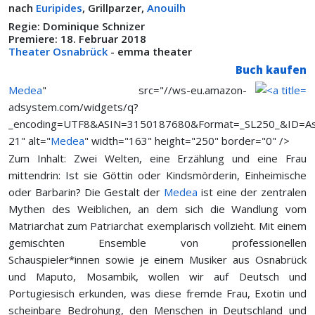
nach
Euripides
, Grillparzer,
Anouilh
Regie: Dominique Schnizer
Premiere: 18. Februar 2018
Theater Osnabrück
- emma theater
Buch kaufen
Medea
" src="//ws-eu.amazon-
adsystem.com/widgets/q?
_encoding=UTF8&ASIN=3150187680&Format=_SL250_&ID=As
21" alt="
Medea
" width="163" height="250" border="0" />
Zum Inhalt: Zwei Welten, eine Erzählung und eine Frau
mittendrin: Ist sie Göttin oder Kindsmörderin, Einheimische
oder Barbarin? Die Gestalt der
Medea
ist eine der zentralen
Mythen des Weiblichen, an dem sich die Wandlung vom
Matriarchat zum Patriarchat exemplarisch vollzieht. Mit einem
gemischten Ensemble von professionellen
Schauspieler*innen sowie je einem Musiker aus Osnabrück
und Maputo, Mosambik, wollen wir auf Deutsch und
Portugiesisch erkunden, was diese fremde Frau, Exotin und
scheinbare Bedrohung, den Menschen in Deutschland und