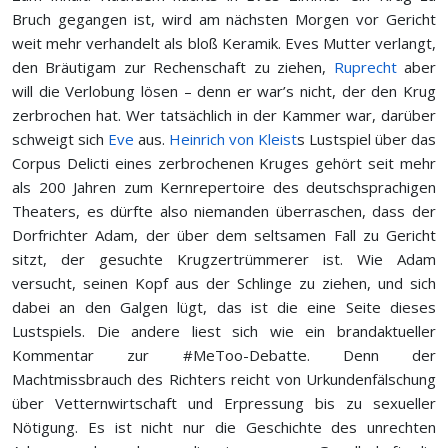
Bruch gegangen ist, wird am nächsten Morgen vor Gericht
weit mehr verhandelt als bloß Keramik. Eves Mutter verlangt,
den Bräutigam zur Rechenschaft zu ziehen,
Ruprecht
aber
will die Verlobung lösen – denn er war’s nicht, der den Krug
zerbrochen hat. Wer tatsächlich in der Kammer war, darüber
schweigt sich
Eve
aus.
Heinrich von Kleist
s Lustspiel über das
Corpus Delicti eines zerbrochenen Kruges gehört seit mehr
als 200 Jahren zum Kernrepertoire des deutschsprachigen
Theaters, es dürfte also niemanden überraschen, dass der
Dorfrichter Adam, der über dem seltsamen Fall zu Gericht
sitzt, der gesuchte Krugzertrümmerer ist. Wie Adam
versucht, seinen Kopf aus der Schlinge zu ziehen, und sich
dabei an den Galgen lügt, das ist die eine Seite dieses
Lustspiels. Die andere liest sich wie ein brandaktueller
Kommentar zur #MeToo-Debatte. Denn der
Machtmissbrauch des Richters reicht von Urkundenfälschung
über Vetternwirtschaft und Erpressung bis zu sexueller
Nötigung. Es ist nicht nur die Geschichte des unrechten