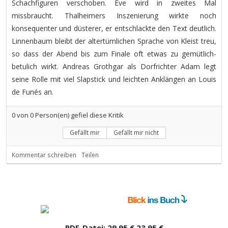
Schachfiguren verschoben. Eve wird in zweites Mal
missbraucht. Thalheimers Inszenierung wirkte noch
konsequenter und düsterer, er entschlackte den Text deutlich.
Linnenbaum bleibt der altertümlichen Sprache von Kleist treu,
so dass der Abend bis zum Finale oft etwas zu gemütlich-
betulich wirkt. Andreas Grothgar als Dorfrichter Adam legt
seine Rolle mit viel Slapstick und leichten Anklängen an Louis
de Funés an.
0
von
0
Person(en) gefiel diese Kritik
Gefällt mir
Gefällt mir nicht
Kommentar schreiben
Teilen
PDF-Datei:
29,95 €
23,95 €