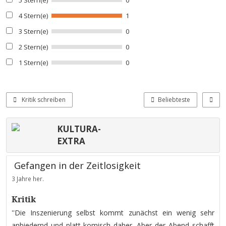
5 Stern(e)
0
4 Stern(e)
1
3 Stern(e)
0
2 Stern(e)
0
1 Stern(e)
0
Kritik schreiben
Beliebteste
KULTURA-
EXTRA
Gefangen in der Zeitlosigkeit
3 Jahre her.
Kritik
''Die Inszenierung selbst kommt zunächst ein wenig sehr
anbiedernd und platt-komisch daher. Aber der Abend schafft