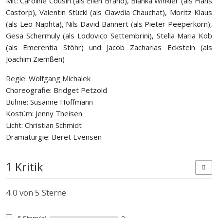
Mit: Caroline Cousin (als Ellen Brand), Blanka Winkler (als Hans
Castorp), Valentin Stückl (als Clawdia Chauchat), Moritz Klaus
(als Leo Naphta), Nils David Bannert (als Pieter Peeperkorn),
Gesa Schermuly (als Lodovico Settembrini), Stella Maria Köb
(als Emerentia Stöhr) und Jacob Zacharias Eckstein (als
Joachim Ziemßen)
Regie: Wolfgang Michalek
Choreografie: Bridget Petzold
Bühne: Susanne Hoffmann
Kostüm: Jenny Theisen
Licht: Christian Schmidt
Dramaturgie: Beret Evensen
1 Kritik
4.0
von 5 Sterne