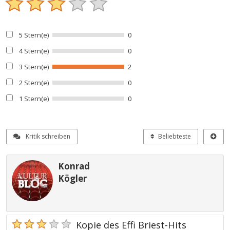
5 Stern(e)
0
4 Stern(e)
0
3 Stern(e)
2
2 Stern(e)
0
1 Stern(e)
0
Kritik schreiben
Beliebteste
Konrad
Kögler
Kopie des Effi Briest-Hits