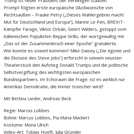
Trump ist neuer Präsident der Vereinigen Staaten.
Prompt folgten erste europäische Glückwünsche von
Rechtsaußen – Frauke Petry („Dieses Wahlergebnis macht
Mut für Deutschland und Europa“), Marine Le Pen, BREXIT-
Kämpfer Farage, Viktor Orbán, Geert Wilders, getoppt vom
italienischen Populisten Beppe Grillo, der wortgewaltig mit
„Das ist der Zusammenbruch einer Epoche“ gratulierte.
Wie konnte es soweit kommen? Mike Daisey („Die Agonie und
die Ekstase des Steve Jobs“) erforscht in seinem neusten
Theaterstück den Aufstieg Donald Trumps und die politische
Selbstvergiftung des wichtigsten europäischen
Bündnispartners. Im Echoraum die Frage: Ist es wirklich nur
Amerikas Demokratie, die immer toxischer wird?
Mit Bettina Lieder, Andreas Beck
Regie: Marcus Lobbes
Bühne: Marcus Lobbes, Pia Maria Mackert
Kostüme: Mona Ulrich
Video-Art: Tobias Hoeft, Julia Gründer