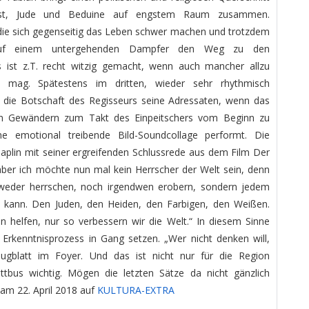
rist, Jude und Beduine auf engstem Raum zusammen.
 die sich gegenseitig das Leben schwer machen und trotzdem
 auf einem untergehenden Dampfer den Weg zu den
 ist z.T. recht witzig gemacht, wenn auch mancher allzu
 mag. Spätestens im dritten, wieder sehr rhythmisch
et die Botschaft des Regisseurs seine Adressaten, wenn das
n Gewändern zum Takt des Einpeitschers vom Beginn zu
ine emotional treibende Bild-Soundcollage performt. Die
aplin mit seiner ergreifenden Schlussrede aus dem Film Der
, aber ich möchte nun mal kein Herrscher der Welt sein, denn
e weder herrschen, noch irgendwen erobern, sondern jedem
 kann. Den Juden, den Heiden, den Farbigen, den Weißen.
 helfen, nur so verbessern wir die Welt.“ In diesem Sinne
Erkenntnisprozess in Gang setzen. „Wer nicht denken will,
Flugblatt im Foyer. Und das ist nicht nur für die Region
tbus wichtig. Mögen die letzten Sätze da nicht gänzlich
am 22. April 2018 auf
KULTURA-EXTRA