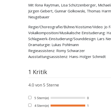
Mit Ilona Raytman, Lisa Schützenberger, Michael
Jürgen Gebert, Gunnar Golkowski, Thomas Harms
Neugebauer
Regie/Choreografie/Bühne/Kostüme/Video: Jo F
Vokalkomposition/Musikalische Einstudierung: H
Schlagwerk-Einstudierung/Sounddesign: Lars N
Dramaturgie: Lukas Pohlmann
Regieassistenz: Romy Schwarzer
Ausstattungsassistenz: Hans-Holger Schmidt
1 Kritik
4.0
von 5 Sterne
5 Stern(e)
0
4 Stern(e)
1