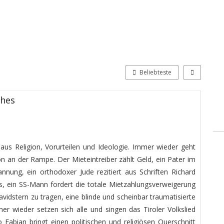
Beliebteste
ches
s aus Religion, Vorurteilen und Ideologie. Immer wieder geht
on an der Rampe. Der Mieteintreiber zählt Geld, ein Pater im
ung, ein orthodoxer Jude rezitiert aus Schriften Richard
s, ein SS-Mann fordert die totale Mietzahlungsverweigerung
vidstern zu tragen, eine blinde und scheinbar traumatisierte
er wieder setzen sich alle und singen das Tiroler Volkslied
Jo Fabian bringt einen politischen und religiösen Querschnitt