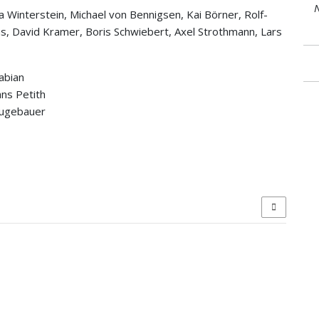
N
a Winterstein, Michael von Bennigsen, Kai Börner, Rolf-
, David Kramer, Boris Schwiebert, Axel Strothmann, Lars
abian
ans Petith
eugebauer