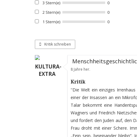
3 Stern(e)
0
2 Stern(e)
0
1 Stern(e)
0
Kritik schreiben
Menschheitsgeschichtli
KULTURA-
8 Jahre her.
EXTRA
Kritik
''Die Welt ein einziges Irrenhau
einer der Insassen an ein Mikrof
Talar bekommt eine Handentspann
Wagners und Friedrich Nietzsche
und fordert den Juden auf, den Da
Frau droht mit einer Schere. Imm
„Fein sein, beieinander bleibn“. 