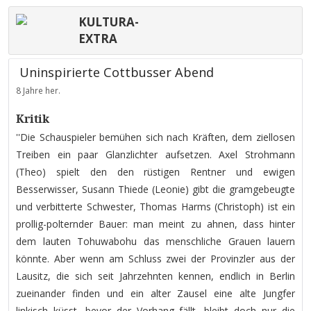
KULTURA-
EXTRA
Uninspirierte Cottbusser Abend
8 Jahre her.
Kritik
''Die Schauspieler bemühen sich nach Kräften, dem ziellosen
Treiben ein paar Glanzlichter aufsetzen. Axel Strohmann
(Theo) spielt den den rüstigen Rentner und ewigen
Besserwisser, Susann Thiede (Leonie) gibt die gramgebeugte
und verbitterte Schwester, Thomas Harms (Christoph) ist ein
prollig-polternder Bauer: man meint zu ahnen, dass hinter
dem lauten Tohuwabohu das menschliche Grauen lauern
könnte. Aber wenn am Schluss zwei der Provinzler aus der
Lausitz, die sich seit Jahrzehnten kennen, endlich in Berlin
zueinander finden und ein alter Zausel eine alte Jungfer
linkisch küsst, bevor der Vorhang fällt, bleibt doch nur die