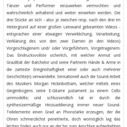
Tänzer und Performer einzuwirken vermochten und
wahrscheinlich anhaltend und weiter einwirken werden. Die
drei Stücke an sich - also je zwischen resp. nach den drei im
Hintergrund auf einer großen Leinwand gebeamten Videos -
entsprachen einer etwaigen Verwirklichung, Verarbeitung,
Verklärung des von den zwei Damen (in den Videos)
Vorgeschlagenem und/ oder Vorgeführtem, Vorgetragenem.
Das Eindrucksvollste sicherlich, mit welcher Anmut und
Grazilität der Batchelor und seine Partnerin Hände & Arme in
die zarteste Ereignishaftigkeit einer oder auch mehrerer
Geschichte(n) verwandelte. Sensationell auch die Sound-Arbeit
des Musikers Morgan Hickinbotham, welcher mittels eines
Geigenbogens seine E-Gitarre justament zu einem Cello
ummodelte; und schlussendlich tat er durch die
synthesizermäßige Hinzuaddierung immer neuer Sound-
Teilelemente einen Grad an Phonstärke erzeugen, der die
Ohren schmerzlichst penetrierte, doch womöglich lag das
letzten Endes auch nur an der bis zum Anschlag aufgedrehten