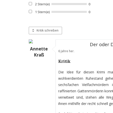
2 Stern(e)
0
1 Stern(e)
0
Kritik schreiben
Der oder 
Annette
6 Jahre her.
Kraß
Kritik
Die Idee für diesen Krimi ma
wohlverdienten Ruhestand gehe
sechsfachen Vielfachmördern 
raffinierten Gattenmörderin konn
verwitwet sind, stehen alle W
ihnen mithilfe der recht schnell