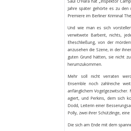
Saul O’Hara hat „Inspektor Campbe
Jahre später gehörte es zu den 
Premiere im Berliner Kriminal The
Und wie man es sich vorstelle
verwitwete Barbent, nichts, je
Eheschließung, von der mörderi
anzusehen die Szene, in der ihnen
guten Grund hätten, sie nicht z
herumzukommen.
Mehr soll nicht verraten wer
Ensemble noch zahlreiche weit
anfänglichem Vogelgezwitscher. 
agiert, und Perkins, dem sich k
Dodd, Leiterin einer Besserungsan
Polly, zwei ihrer Schützlinge, eine
Die sich am Ende mit dem spanne