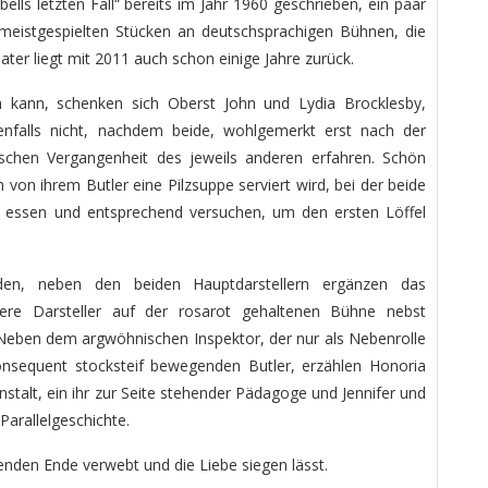
lls letzten Fall“ bereits im Jahr 1960 geschrieben, ein paar
meistgespielten Stücken an deutschsprachigen Bühnen, die
ater liegt mit 2011 auch schon einige Jahre zurück.
n kann, schenken sich Oberst John und Lydia Brocklesby,
denfalls nicht, nachdem beide, wohlgemerkt erst nach der
schen Vergangenheit des jeweils anderen erfahren. Schön
 von ihrem Butler eine Pilzsuppe serviert wird, bei der beide
u essen und entsprechend versuchen, um den ersten Löffel
den, neben den beiden Hauptdarstellern ergänzen das
ere Darsteller auf der rosarot gehaltenen Bühne nebst
Neben dem argwöhnischen Inspektor, der nur als Nebenrolle
onsequent stocksteif bewegenden Butler, erzählen Honoria
stalt, ein ihr zur Seite stehender Pädagoge und Jennifer und
 Parallelgeschichte.
nden Ende verwebt und die Liebe siegen lässt.