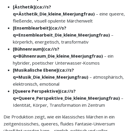
[Ästhetik](ca://s?
q=Ästhetik_Die_kleine_Meerjungfrau)
– eine queere,
fließende, visuell opulente Märchenwelt
[Ensemblearbeit](ca://s?
q=Ensemblearbeit_Die_kleine_Meerjungfrau)
–
körperlich, energetisch, transformativ
[Bühnenraum](ca://s?
q=Bühnenraum_Die_kleine_Meerjungfrau)
– ein
hybrider, poetischer Unterwasser‑Kosmos
[Musikalische Ebene](ca://s?
q=Musik_Die_kleine_Meerjungfrau)
– atmosphärisch,
elektronisch, emotional
[Queere Perspektive](ca://s?
q=Queere_Perspektive_Die_kleine_Meerjungfrau)
–
Identität, Körper, Transformation im Zentrum
Die Produktion zeigt, wie ein klassisches Märchen in ein
zeitgenössisches, queeres, fluides Fantasie‑Universum
überführt werden kann – sinnlich, politisch und voller