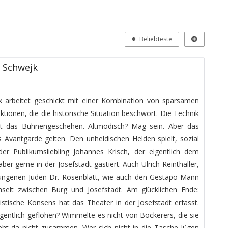
Beliebteste
r Schwejk
x arbeitet geschickt mit einer Kombination von sparsamen
tionen, die die historische Situation beschwört. Die Technik
icht das Bühnengeschehen. Altmodisch? Mag sein. Aber das
 Avantgarde gelten. Den unheldischen Helden spielt, sozial
er Publikumsliebling Johannes Krisch, der eigentlich dem
r gerne in der Josefstadt gastiert. Auch Ulrich Reinthaller,
ungenen Juden Dr. Rosenblatt, wie auch den Gestapo-Mann
selt zwischen Burg und Josefstadt. Am glücklichen Ende:
istische Konsens hat das Theater in der Josefstadt erfasst.
entlich geflohen? Wimmelte es nicht von Bockerers, die sie
eht da nicht zusammen. Wer sich nicht in die Tasche lügen