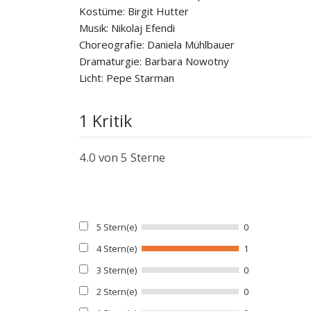
Kostüme: Birgit Hutter
Musik: Nikolaj Efendi
Choreografie: Daniela Mühlbauer
Dramaturgie: Barbara Nowotny
Licht: Pepe Starman
1 Kritik
4.0
von 5 Sterne
5 Stern(e)
0
4 Stern(e)
1
3 Stern(e)
0
2 Stern(e)
0