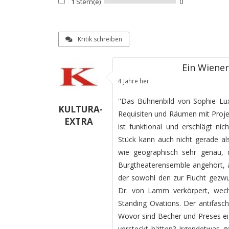
1 Stern(e)
0
Kritik schreiben
Ein Wiene
4 Jahre her.
''Das Bühnenbild von Sophie Lu
KULTURA-
Requisiten und Räumen mit Projek
EXTRA
ist funktional und erschlägt n
Stück kann auch nicht gerade als
wie geographisch sehr genau, d
Burgtheaterensemble angehört, abe
der sowohl den zur Flucht gezw
Dr. von Lamm verkörpert, wech
Standing Ovations. Der antifasch
Wovor sind Becher und Preses eig
versteckt hätten? Irgendetwas g