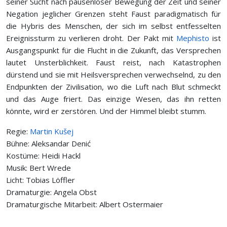
seiner Sucht nach pausenloser Bewegung der Zeit und seiner
Negation jeglicher Grenzen steht Faust paradigmatisch für
die Hybris des Menschen, der sich im selbst entfesselten
Ereignissturm zu verlieren droht. Der Pakt mit
Mephisto
ist
Ausgangspunkt für die Flucht in die Zukunft, das Versprechen
lautet Unsterblichkeit. Faust reist, nach Katastrophen
dürstend und sie mit Heilsversprechen verwechselnd, zu den
Endpunkten der Zivilisation, wo die Luft nach Blut schmeckt
und das Auge friert. Das einzige Wesen, das ihn retten
könnte, wird er zerstören. Und der Himmel bleibt stumm.
Regie:
Martin Kušej
Bühne: Aleksandar Denić
Kostüme: Heidi Hackl
Musik: Bert Wrede
Licht: Tobias Löffler
Dramaturgie: Angela Obst
Dramaturgische Mitarbeit: Albert Ostermaier