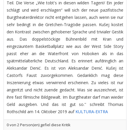
Teil. Die Verse „Wie tobt's in diesen wilden Tagen!/ Ein jeder
schlägt und wird erschlagen“ will sich der neue pazifistische
Burgtheaterdirektor nicht entgehen lassen, auch wenn sie nur
sehr bedingt in die Gretchen-Tragödie passen. Kušej kostet
den Kontrast zwischen gehobener Sprache und trivialer Gestik
aus. Das doppelstöckige Bühnenbild mit Kran und
eingezäuntem Basketballplatz wie aus der West Side Story
passt eher an die Waterfront von Hoboken als in das
spätmittelalterliche Deutschland. Es erinnert aufdringlich an
Aleksandar Denić. Es ist von Aleksandar Denić. Kušej ist
Castorfs Faust zuvorgekommen. Gedanklich mag diese
Inszenierung etwas verwirrend erscheinen. Zu vieles ist nur
angeritzt und nicht zuende gedacht. Was sie auszeichnet, ist
ihre fast filmische Bildgewalt. Im Burgtheater darf man wieder
Geld ausgeben. Und das ist gut so.'' schreibt Thomas
Rothschild am 14. Oktober 2019 auf
KULTURA-EXTRA
0
von
2
Person(en) gefiel diese Kritik