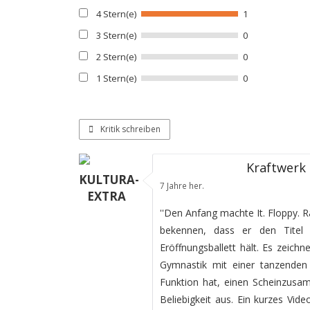
4 Stern(e)
1
3 Stern(e)
0
2 Stern(e)
0
1 Stern(e)
0
Kritik schreiben
Kraftwerk
KULTURA-
7 Jahre her.
EXTRA
''Den Anfang machte It. Floppy. R
bekennen, dass er den Titel 
Eröffnungsballett hält. Es zeichn
Gymnastik mit einer tanzenden
Funktion hat, einen Scheinzus
Beliebigkeit aus. Ein kurzes Vi