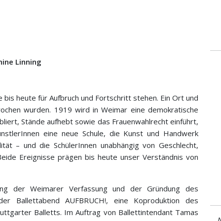
nine Linning
e bis heute für Aufbruch und Fortschritt stehen. Ein Ort und
ebrochen wurden. 1919 wird in Weimar eine demokratische
liert, Stände aufhebt sowie das Frauenwahlrecht einführt,
KünstlerInnen eine neue Schule, die Kunst und Handwerk
lität – und die SchülerInnen unabhängig von Geschlecht,
Beide Ereignisse prägen bis heute unser Verständnis von
dung der Weimarer Verfassung und der Gründung des
 der Ballettabend AUFBRUCH!, eine Koproduktion des
ttgarter Balletts. Im Auftrag von Ballettintendant Tamas
N