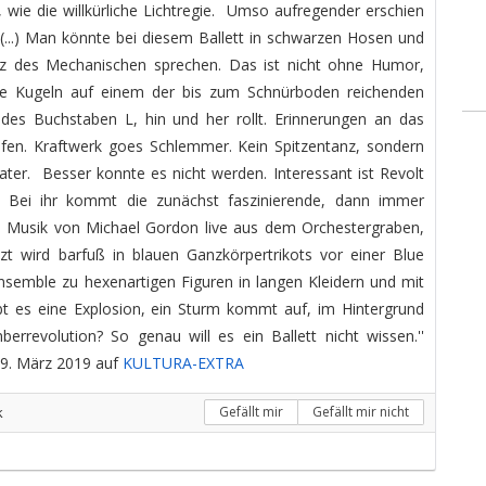
 wie die willkürliche Lichtregie. Umso aufregender erschien
(...) Man könnte bei diesem Ballett in schwarzen Hosen und
 des Mechanischen sprechen. Das ist nicht ohne Humor,
e Kugeln auf einem der bis zum Schnürboden reichenden
des Buchstaben L, hin und her rollt. Erinnerungen an das
ufen. Kraftwerk goes Schlemmer. Kein Spitzentanz, sondern
ter. Besser konnte es nicht werden. Interessant ist Revolt
..) Bei ihr kommt die zunächst faszinierende, dann immer
e Musik von Michael Gordon live aus dem Orchestergraben,
t wird barfuß in blauen Ganzkörpertrikots vor einer Blue
nsemble zu hexenartigen Figuren in langen Kleidern und mit
t es eine Explosion, ein Sturm kommt auf, im Hintergrund
rrevolution? So genau will es ein Ballett nicht wissen.''
29. März 2019 auf
KULTURA-EXTRA
k
Gefällt mir
Gefällt mir nicht