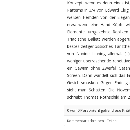
Konzept, wenn es denn eines ist,
Patterns in 3/4 von Edward Clug 
weißen Hemden von der Eleganz
etwa wenn eine Hand Köpfe wi
Elemente, umgekehrte Repliken 
Triadische Ballett werden abger
bestes zeitgenössisches Tanzthea
von Nanine Linning allemal. (.
weniger überraschende repetitiv
ein Gewinn ohne Zweifel. Getanz
Screen. Dann wandelt sich das E
Gesichtsmasken. Gegen Ende gib
sieht man Schatten. Die Novembe
schreibt Thomas Rothschild am 
0
von
0
Person(en) gefiel diese Kriti
Kommentar schreiben
Teilen