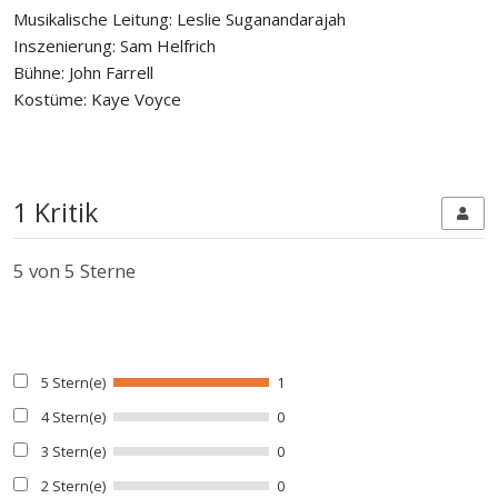
Musikalische Leitung: Leslie Suganandarajah
Inszenierung: Sam Helfrich
Bühne: John Farrell
Kostüme: Kaye Voyce
1 Kritik
5
von 5 Sterne
5 Stern(e)
1
4 Stern(e)
0
3 Stern(e)
0
2 Stern(e)
0