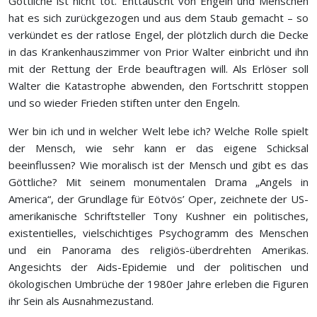
Göttliche ist nicht tot. Enttäuscht von Engeln und Menschen
hat es sich zurückgezogen und aus dem Staub gemacht – so
verkündet es der ratlose Engel, der plötzlich durch die Decke
in das Krankenhauszimmer von Prior Walter einbricht und ihn
mit der Rettung der Erde beauftragen will. Als Erlöser soll
Walter die Katastrophe abwenden, den Fortschritt stoppen
und so wieder Frieden stiften unter den Engeln.
Wer bin ich und in welcher Welt lebe ich? Welche Rolle spielt
der Mensch, wie sehr kann er das eigene Schicksal
beeinflussen? Wie moralisch ist der Mensch und gibt es das
Göttliche? Mit seinem monumentalen Drama „Angels in
America“, der Grundlage für Eötvös’ Oper, zeichnete der US-
amerikanische Schriftsteller Tony Kushner ein politisches,
existentielles, vielschichtiges Psychogramm des Menschen
und ein Panorama des religiös-überdrehten Amerikas.
Angesichts der Aids-Epidemie und der politischen und
ökologischen Umbrüche der 1980er Jahre erleben die Figuren
ihr Sein als Ausnahmezustand.