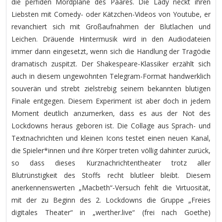
die perfiden Mordpläne des Paares. Die Lady neckt ihren
Liebsten mit Comedy- oder Kätzchen-Videos von Youtube, er
revanchiert sich mit Großaufnahmen der Blutlachen und
Leichen. Dräuende Hintermusik wird in den Audiodateien
immer dann eingesetzt, wenn sich die Handlung der Tragödie
dramatisch zuspitzt. Der Shakespeare-Klassiker erzählt sich
auch in diesem ungewohnten Telegram-Format handwerklich
souverän und strebt zielstrebig seinem bekannten blutigen
Finale entgegen. Diesem Experiment ist aber doch in jedem
Moment deutlich anzumerken, dass es aus der Not des
Lockdowns heraus geboren ist. Die Collage aus Sprach- und
Textnachrichten und kleinen Icons testet einen neuen Kanal,
die Spieler*innen und ihre Körper treten völlig dahinter zurück,
so dass dieses Kurznachrichtentheater trotz aller
Blutrünstigkeit des Stoffs recht blutleer bleibt. Diesem
anerkennenswerten „Macbeth“-Versuch fehlt die Virtuosität,
mit der zu Beginn des 2. Lockdowns die Gruppe „Freies
digitales Theater“ in „werther.live“ (frei nach Goethe)