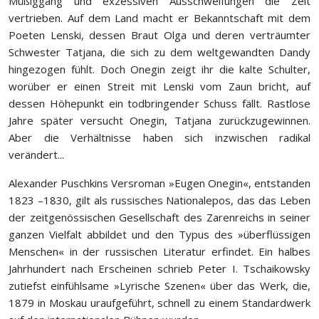
Müßiggang und exzessiven Ausschweifungen die Zeit
vertrieben. Auf dem Land macht er Bekanntschaft mit dem
Poeten Lenski, dessen Braut Olga und deren verträumter
Schwester Tatjana, die sich zu dem weltgewandten Dandy
hingezogen fühlt. Doch Onegin zeigt ihr die kalte Schulter,
worüber er einen Streit mit Lenski vom Zaun bricht, auf
dessen Höhepunkt ein todbringender Schuss fällt. Rastlose
Jahre später versucht Onegin, Tatjana zurückzugewinnen.
Aber die Verhältnisse haben sich inzwischen radikal
verändert...
Alexander Puschkins Versroman »Eugen Onegin«, entstanden
1823 –1830, gilt als russisches Nationalepos, das das Leben
der zeitgenössischen Gesellschaft des Zarenreichs in seiner
ganzen Vielfalt abbildet und den Typus des »überflüssigen
Menschen« in der russischen Literatur erfindet. Ein halbes
Jahrhundert nach Erscheinen schrieb Peter I. Tschaikowsky
zutiefst einfühlsame »Lyrische Szenen« über das Werk, die,
1879 in Moskau uraufgeführt, schnell zu einem Standardwerk