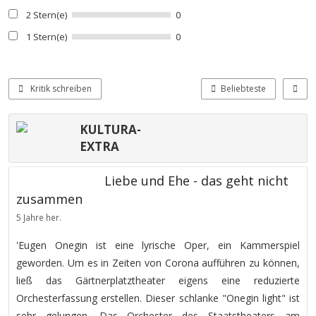
2 Stern(e)
0
1 Stern(e)
0
Kritik schreiben
Beliebteste
KULTURA-
EXTRA
Liebe und Ehe - das geht nicht
zusammen
5 Jahre her.
'Eugen Onegin ist eine lyrische Oper, ein Kammerspiel
geworden. Um es in Zeiten von Corona aufführen zu können,
ließ das Gärtnerplatztheater eigens eine reduzierte
Orchesterfassung erstellen. Dieser schlanke "Onegin light" ist
sehr gelungen. Das Orchester des Staatstheaters am