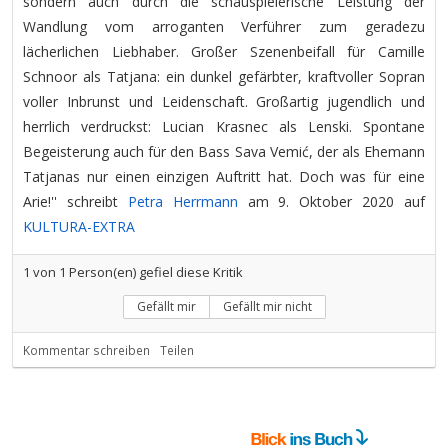
sondern auch durch die schauspielerische Leistung der
Wandlung vom arroganten Verführer zum geradezu
lächerlichen Liebhaber. Großer Szenenbeifall für Camille
Schnoor als Tatjana: ein dunkel gefärbter, kraftvoller Sopran
voller Inbrunst und Leidenschaft. Großartig jugendlich und
herrlich verdruckst: Lucian Krasnec als Lenski. Spontane
Begeisterung auch für den Bass Sava Vemić, der als Ehemann
Tatjanas nur einen einzigen Auftritt hat. Doch was für eine
Arie!'' schreibt
Petra Herrmann
am 9. Oktober 2020 auf
KULTURA-EXTRA
1
von
1
Person(en) gefiel diese Kritik
Gefällt mir
Gefällt mir nicht
Kommentar schreiben
Teilen