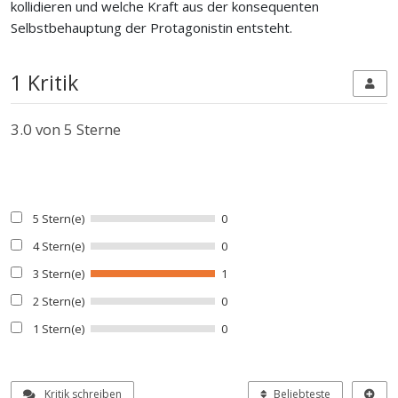
kollidieren und welche Kraft aus der konsequenten
Selbstbehauptung der Protagonistin entsteht.
1 Kritik
3.0
von 5 Sterne
5 Stern(e)
0
4 Stern(e)
0
3 Stern(e)
1
2 Stern(e)
0
1 Stern(e)
0
Kritik schreiben
Beliebteste