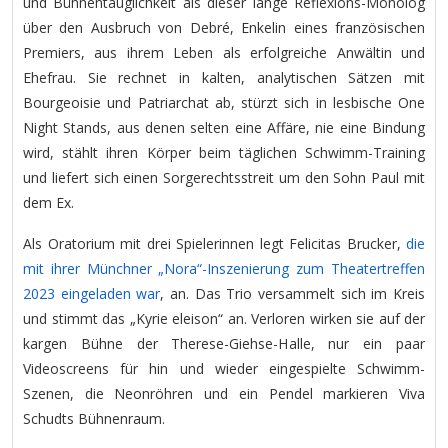
und Bühnentauglichkeit als dieser lange Reflexions-Monolog
über den Ausbruch von Debré, Enkelin eines französischen
Premiers, aus ihrem Leben als erfolgreiche Anwältin und
Ehefrau. Sie rechnet in kalten, analytischen Sätzen mit
Bourgeoisie und Patriarchat ab, stürzt sich in lesbische One
Night Stands, aus denen selten eine Affäre, nie eine Bindung
wird, stählt ihren Körper beim täglichen Schwimm-Training
und liefert sich einen Sorgerechtsstreit um den Sohn Paul mit
dem Ex.
Als Oratorium mit drei Spielerinnen legt Felicitas Brucker,
die
mit ihrer Münchner „Nora“-Inszenierung zum Theatertreffen
2023 eingeladen war
, an. Das Trio versammelt sich im Kreis
und stimmt das „Kyrie eleison“ an. Verloren wirken sie auf der
kargen Bühne der Therese-Giehse-Halle, nur ein paar
Videoscreens für hin und wieder eingespielte Schwimm-
Szenen, die Neonröhren und ein Pendel markieren Viva
Schudts Bühnenraum.