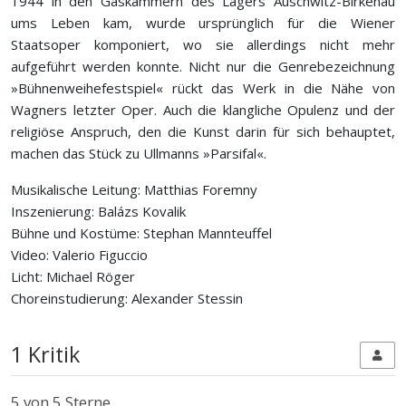
1944 in den Gaskammern des Lagers Auschwitz-Birkenau
ums Leben kam, wurde ursprünglich für die Wiener
Staatsoper komponiert, wo sie allerdings nicht mehr
aufgeführt werden konnte. Nicht nur die Genrebezeichnung
»Bühnenweihefestspiel« rückt das Werk in die Nähe von
Wagners letzter Oper. Auch die klangliche Opulenz und der
religiöse Anspruch, den die Kunst darin für sich behauptet,
machen das Stück zu Ullmanns »Parsifal«.
Musikalische Leitung: Matthias Foremny
Inszenierung: Balázs Kovalik
Bühne und Kostüme: Stephan Mannteuffel
Video: Valerio Figuccio
Licht: Michael Röger
Choreinstudierung: Alexander Stessin
1 Kritik
5
von 5 Sterne