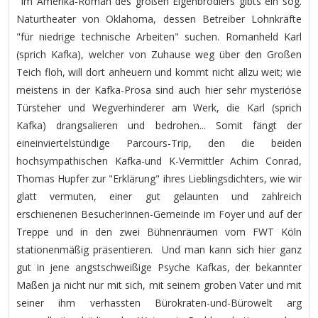
''Im Amerika-Roman des großen Eigenbrödlers gibts ein sog.
Naturtheater von Oklahoma, dessen Betreiber Lohnkräfte
"für niedrige technische Arbeiten" suchen. Romanheld Karl
(sprich Kafka), welcher von Zuhause weg über den Großen
Teich floh, will dort anheuern und kommt nicht allzu weit; wie
meistens in der Kafka-Prosa sind auch hier sehr mysteriöse
Türsteher und Wegverhinderer am Werk, die Karl (sprich
Kafka) drangsalieren und bedrohen... Somit fängt der
eineinviertelstündige Parcours-Trip, den die beiden
hochsympathischen Kafka-und K-Vermittler Achim Conrad,
Thomas Hupfer zur "Erklärung" ihres Lieblingsdichters, wie wir
glatt vermuten, einer gut gelaunten und zahlreich
erschienenen BesucherInnen-Gemeinde im Foyer und auf der
Treppe und in den zwei Bühnenräumen vom FWT Köln
stationenmäßig präsentieren. Und man kann sich hier ganz
gut in jene angstschweißige Psyche Kafkas, der bekannter
Maßen ja nicht nur mit sich, mit seinem groben Vater und mit
seiner ihm verhassten Bürokraten-und-Bürowelt arg