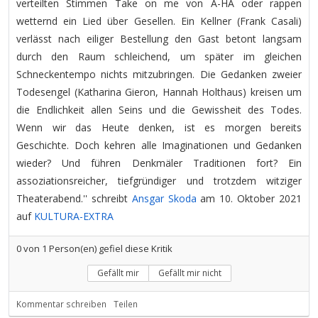
verteilten Stimmen Take on me von A-HA oder rappen
wetternd ein Lied über Gesellen. Ein Kellner (Frank Casali)
verlässt nach eiliger Bestellung den Gast betont langsam
durch den Raum schleichend, um später im gleichen
Schneckentempo nichts mitzubringen. Die Gedanken zweier
Todesengel (Katharina Gieron, Hannah Holthaus) kreisen um
die Endlichkeit allen Seins und die Gewissheit des Todes.
Wenn wir das Heute denken, ist es morgen bereits
Geschichte. Doch kehren alle Imaginationen und Gedanken
wieder? Und führen Denkmäler Traditionen fort? Ein
assoziationsreicher, tiefgründiger und trotzdem witziger
Theaterabend.'' schreibt
Ansgar Skoda
am 10. Oktober 2021
auf
KULTURA-EXTRA
0
von
1
Person(en) gefiel diese Kritik
Gefällt mir
Gefällt mir nicht
Kommentar schreiben
Teilen