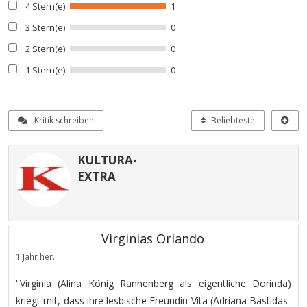
4 Stern(e)
1
3 Stern(e)
0
2 Stern(e)
0
1 Stern(e)
0
Kritik schreiben
Beliebteste
KULTURA-
EXTRA
Virginias Orlando
1 Jahr her.
''Virginia (Alina König Rannenberg als eigentliche Dorinda)
kriegt mit, dass ihre lesbische Freundin Vita (Adriana Bastidas-