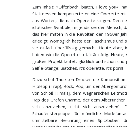
Zum Inhalt: »Offenbach, biatch, I love you«, 
Stattdessen komponierte er eine Operette mit 
aus Worten, die nach Operette klingen. Denn er
idiotischer Symbole; nirgends sei der Mensch, das
das hier mitten in die Revolten der 1960er Jah
erledigt: womöglich hatte der Faschismus und s
sie einfach überflüssig gemacht. Heute aber, im
haben wir die Operette totalitär nötig. Heute,
großes Projekt lautet, glücklich und schön und 
Selfie-Stange: Biatches, it's operette, it's porn!
Dazu schuf Thorsten Drücker die Komposition 
HipHop (Trap), Rock, Pop, um den Abergombrow
von Schloß Himalaj, dem wagnerschen Leitmoti
Rap des Grafen Charme, der dem Albertinchen an 
sich anzuziehen, nicht sich auszuziehen).
Schaufensterpuppe für männliche Modefantas
unmittelbare Berührung eines Spitzbuben: di