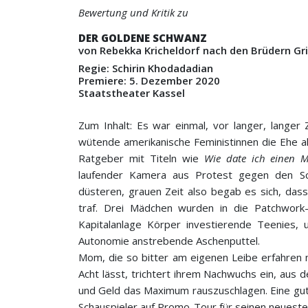
Bewertung und Kritik zu
DER GOLDENE SCHWANZ
von Rebekka Kricheldorf nach den Brüdern 
Regie: Schirin Khodadadian
Premiere: 5. Dezember 2020
Staatstheater Kassel
Zum Inhalt: Es war einmal, vor langer, langer
wütende amerikanische Feministinnen die Ehe als
Ratgeber mit Titeln wie
Wie date ich einen M
laufender Kamera aus Protest gegen den Sc
düsteren, grauen Zeit also begab es sich, dass
traf. Drei Mädchen wurden in die Patchwork-F
Kapitalanlage Körper investierende Teenies,
Autonomie anstrebende Aschenputtel.
Mom, die so bitter am eigenen Leibe erfahren
Acht lässt, trichtert ihrem Nachwuchs ein, aus
und Geld das Maximum rauszuschlagen. Eine gute
Schauspieler auf Promo-Tour für seinen neuesten