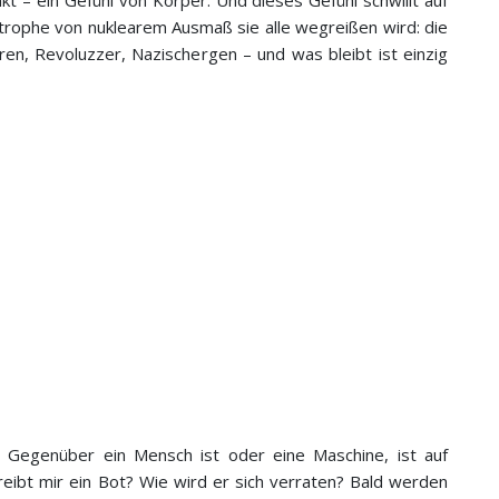
t – ein Gefühl von Körper. Und dieses Gefühl schwillt auf
trophe von nuklearem Ausmaß sie alle wegreißen wird: die
en, Revoluzzer, Nazischergen – und was bleibt ist einzig
n Gegenüber ein Mensch ist oder eine Maschine, ist auf
chreibt mir ein Bot? Wie wird er sich verraten? Bald werden