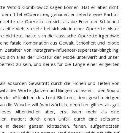
hätte Witold Gombrowicz sagen können. Hat er aber nicht.
dem Titel »Operette«, genauer: er lieferte eine Partitur
 liebte die Operette an sich, als die Feier der Schönheit
 eitle Vieh, so sehr bei sich wie in einer Operette. Als er
re dichtete, hatte sich die klassische Operette irgendwie
eine fatale Kombination aus Gewalt, Schönheit und Idiotie
 Zeitalter von instagram-influencer-superstar-blingbling:
 wo sich alles der Diktatur der Mode unterwirft und unser
perfekt zu sein, und sei es für die Länge einer erigierten
als absurden Gewaltritt durch die Höhen und Tiefen von
itz der Worte glänzen und klingen zu lassen – den Sound
v der »Stühlchen des Lord Blotton«, dem geschmeidigen
die Wäsche will (wortwörtlich, denn hier gilt es als geil
 Dieses Albertinchen aber, erst kaum mehr als eine
ien, mutiert durch einen Unfall, durch eine seltsame
e in dieser ganzen idiotischen, feinen, aufgemotzten