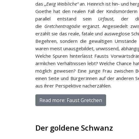
das
„Ewig Weibliche“
an. Heinrich ist hin- und h
Goethe hat den realen Fall der Kindsmörderin 
parallel entstand sein
Urfaust
, der di
die
Gretchentragödie
ergänzt. Angesiedelt zwis
erzählt sie das reale, fatale und ausweglose Schi
Begehren, sondern die gewaltigen Umstände 
waren meist unausgebildet, unwissend, abhängi
Welche Spuren hinterlässt Fausts Vorwärtsdrä
ärmlichen Verhältnissen lebt? Welche Chance ha
möglich gewesen? Eine junge Frau zwischen B
einen Seite und Bürger:innen auf der anderen S
aus ihrer Perspektive nacherzählen.
Read more: Faust Gretchen
Der goldene Schwanz