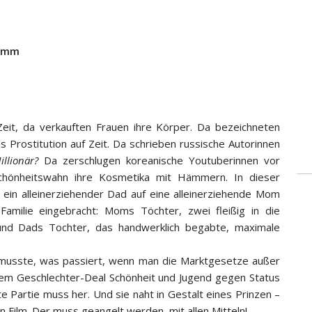
Grimm
 Zeit, da verkauften Frauen ihre Körper. Da bezeichneten
 Prostitution auf Zeit. Da schrieben russische Autorinnen
illionär?
Da zerschlugen koreanische Youtuberinnen vor
hönheitswahn ihre Kosmetika mit Hämmern. In dieser
 ein alleinerziehender Dad auf eine alleinerziehende Mom
amilie eingebracht: Moms Töchter, zwei fleißig in die
 und Dads Tochter, das handwerklich begabte, maximale
 musste, was passiert, wenn man die Marktgesetze außer
 dem Geschlechter-Deal Schönheit und Jugend gegen Status
 Partie muss her. Und sie naht in Gestalt eines Prinzen –
 Film. Der muss geangelt werden, mit allen Mitteln!