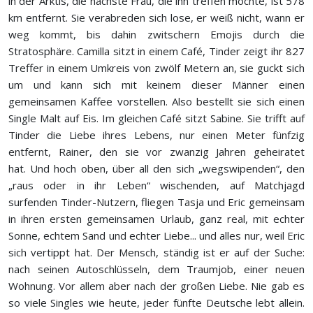
in der Arktis, die nächste Frau, die ihn treffen möchte, ist 578
km entfernt. Sie verabreden sich lose, er weiß nicht, wann er
weg kommt, bis dahin zwitschern Emojis durch die
Stratosphäre. Camilla sitzt in einem Café, Tinder zeigt ihr 827
Treffer in einem Umkreis von zwölf Metern an, sie guckt sich
um und kann sich mit keinem dieser Männer einen
gemeinsamen Kaffee vorstellen. Also bestellt sie sich einen
Single Malt auf Eis. Im gleichen Café sitzt Sabine. Sie trifft auf
Tinder die Liebe ihres Lebens, nur einen Meter fünfzig
entfernt, Rainer, den sie vor zwanzig Jahren geheiratet
hat. Und hoch oben, über all den sich „wegswipenden“, den
„raus oder in ihr Leben“ wischenden, auf Matchjagd
surfenden Tinder-Nutzern, fliegen Tasja und Eric gemeinsam
in ihren ersten gemeinsamen Urlaub, ganz real, mit echter
Sonne, echtem Sand und echter Liebe... und alles nur, weil Eric
sich vertippt hat. Der Mensch, ständig ist er auf der Suche:
nach seinen Autoschlüsseln, dem Traumjob, einer neuen
Wohnung. Vor allem aber nach der großen Liebe. Nie gab es
so viele Singles wie heute, jeder fünfte Deutsche lebt allein.