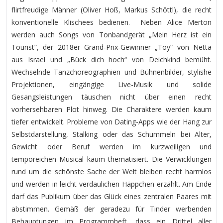
flirtfreudige Männer (Oliver Hoß, Markus Schöttl), die recht
konventionelle Klischees bedienen. Neben Alice Merton
werden auch Songs von Tonbandgerät „Mein Herz ist ein
Tourist“, der 2018er Grand-Prix-Gewinner „Toy“ von Netta
aus Israel und „Bück dich hoch“ von Deichkind bemüht.
Wechselnde Tanzchoreographien und Bühnenbilder, stylishe
Projektionen, eingängige Live-Musik und solide
Gesangsleistungen täuschen nicht über einen recht
vorhersehbaren Plot hinweg. Die Charaktere werden kaum
tiefer entwickelt. Probleme von Dating-Apps wie der Hang zur
Selbstdarstellung, Stalking oder das Schummeln bei Alter,
Gewicht oder Beruf werden im kurzweiligen und
temporeichen Musical kaum thematisiert. Die Verwicklungen
rund um die schönste Sache der Welt bleiben recht harmlos
und werden in leicht verdaulichen Häppchen erzählt. Am Ende
darf das Publikum über das Glück eines zentralen Paares mit
abstimmen. Gemäß der geradezu für Tinder werbenden
Behauptungen im Programmheft, dass ein Drittel aller