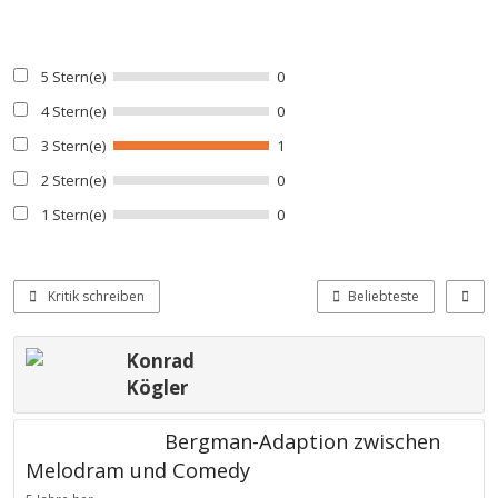
5 Stern(e)
0
4 Stern(e)
0
3 Stern(e)
1
2 Stern(e)
0
1 Stern(e)
0
Kritik schreiben
Beliebteste
Konrad
Kögler
Bergman-Adaption zwischen
Melodram und Comedy