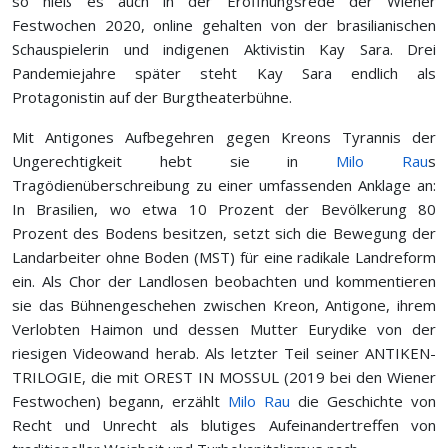
so hieß es auch in der Eröffnungsrede der Wiener
Festwochen 2020, online gehalten von der brasilianischen
Schauspielerin und indigenen Aktivistin Kay Sara. Drei
Pandemiejahre später steht Kay Sara endlich als
Protagonistin auf der Burgtheaterbühne.
Mit Antigones Aufbegehren gegen Kreons Tyrannis der
Ungerechtigkeit hebt sie in
Milo Rau
s
Tragödienüberschreibung zu einer umfassenden Anklage an:
In Brasilien, wo etwa 10 Prozent der Bevölkerung 80
Prozent des Bodens besitzen, setzt sich die Bewegung der
Landarbeiter ohne Boden (MST) für eine radikale Landreform
ein. Als Chor der Landlosen beobachten und kommentieren
sie das Bühnengeschehen zwischen Kreon, Antigone, ihrem
Verlobten Haimon und dessen Mutter Eurydike von der
riesigen Videowand herab. Als letzter Teil seiner ANTIKEN­
TRILOGIE, die mit OREST IN MOSSUL (2019 bei den Wiener
Festwochen) begann, erzählt
Milo Rau
die Geschichte von
Recht und Unrecht als blutiges Aufeinandertreffen von