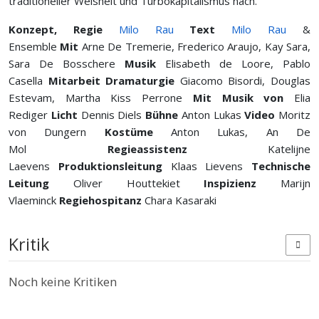
traditioneller Weisheit und Turbokapitalismus nach.
Konzept, Regie
Milo Rau
Text
Milo Rau
&
Ensemble
Mit
Arne De Tremerie, Frederico Araujo, Kay Sara,
Sara De Bosschere
Musik
Elisabeth de Loore, Pablo
Casella
Mitarbeit Dramaturgie
Giacomo Bisordi, Douglas
Estevam, Martha Kiss Perrone
Mit Musik von
Elia
Rediger
Licht
Dennis Diels
Bühne
Anton Lukas
Video
Moritz
von Dungern
Kostüme
Anton Lukas, An De
Mol
Regieassistenz
Katelijne
Laevens
Produktionsleitung
Klaas Lievens
Technische
Leitung
Oliver Houttekiet
Inspizienz
Marijn
Vlaeminck
Regiehospitanz
Chara Kasaraki
Kritik
Noch keine Kritiken