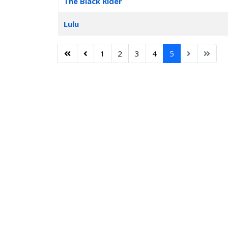
The Black Rider
Lulu
1
2
3
4
5